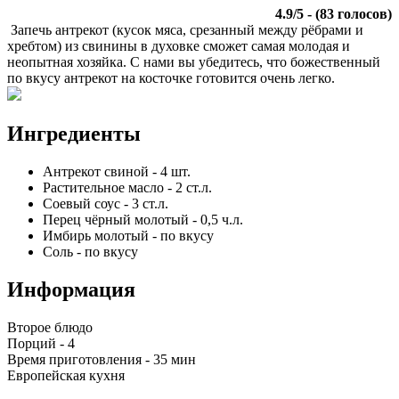
4.9
/
5
- (
83
голосов)
Запечь антрекот (кусок мяса, срезанный между рёбрами и
хребтом) из свинины в духовке сможет самая молодая и
неопытная хозяйка. С нами вы убедитесь, что божественный
по вкусу антрекот на косточке готовится очень легко.
Ингредиенты
Антрекот свиной
-
4
шт.
Растительное масло
-
2
ст.л.
Соевый соус
-
3
ст.л.
Перец чёрный молотый
-
0,5
ч.л.
Имбирь молотый
-
по вкусу
Соль
-
по вкусу
Информация
Второе блюдо
Порций -
4
Время приготовления -
35 мин
Европейская кухня