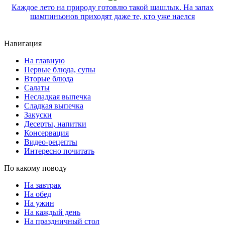
Каждое лето на природу готовлю такой шашлык. На запах
шампиньонов приходят даже те, кто уже наелся
Навигация
На главную
Первые блюда, супы
Вторые блюда
Салаты
Несладкая выпечка
Сладкая выпечка
Закуски
Десерты, напитки
Консервация
Видео-рецепты
Интересно почитать
По какому поводу
На завтрак
На обед
На ужин
На каждый день
На праздничный стол