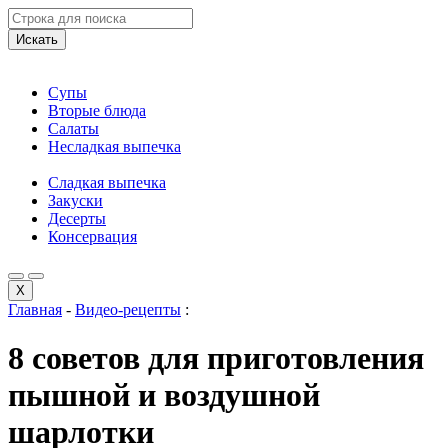
Искать
Супы
Вторые блюда
Салаты
Несладкая выпечка
Сладкая выпечка
Закуски
Десерты
Консервация
X
Главная
-
Видео-рецепты
:
8 советов для приготовления
пышной и воздушной
шарлотки