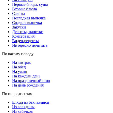
Первые блюда, супы
Вторые блюда
Салаты
Несладкая выпечка
Сладкая выпечка
Закуски
Десерты, напитки
Консервация
Видео-рецепты
Интересно почитать
По какому поводу
На завтрак
На обед
На ужин
На каждый день
На праздничный стол
На день рождения
По ингредиентам
Блюда из баклажанов
Из говядины
Из кабачков