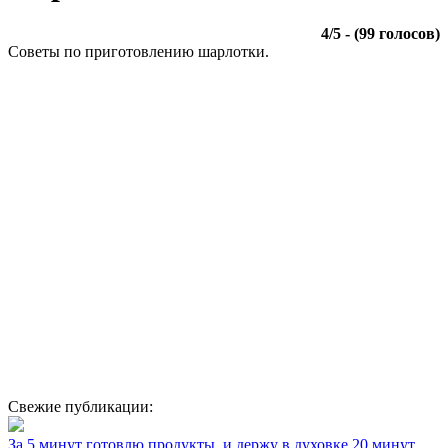
4
/
5
- (
99
голосов)
Советы по приготовлению шарлотки.
Свежие публикации:
За 5 минут готовлю продукты, и держу в духовке 20 минут.