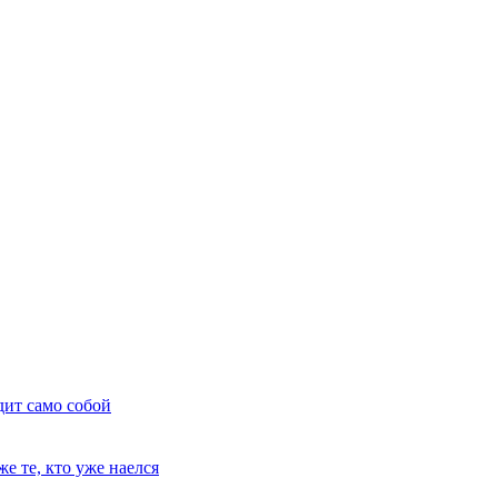
дит само собой
е те, кто уже наелся