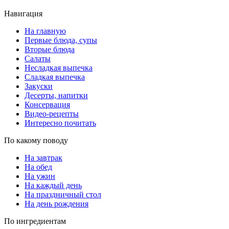
Навигация
На главную
Первые блюда, супы
Вторые блюда
Салаты
Несладкая выпечка
Сладкая выпечка
Закуски
Десерты, напитки
Консервация
Видео-рецепты
Интересно почитать
По какому поводу
На завтрак
На обед
На ужин
На каждый день
На праздничный стол
На день рождения
По ингредиентам