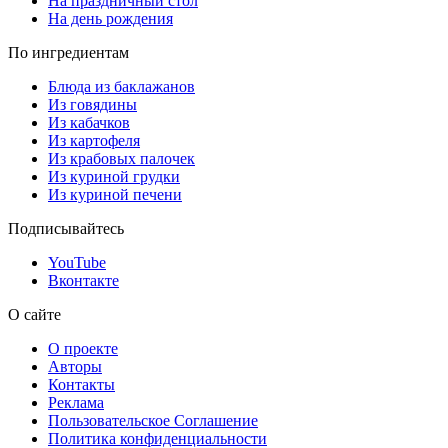
На праздничный стол
На день рождения
По ингредиентам
Блюда из баклажанов
Из говядины
Из кабачков
Из картофеля
Из крабовых палочек
Из куриной грудки
Из куриной печени
Подписывайтесь
YouTube
Вконтакте
О сайте
О проекте
Авторы
Контакты
Реклама
Пользовательское Соглашение
Политика конфиденциальности