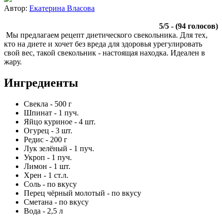
Автор:
Екатерина Власова
5
/
5
- (
94
голосов)
Мы предлагаем рецепт диетического свекольника. Для тех,
кто на диете и хочет без вреда для здоровья урегулировать
свой вес, такой свекольник - настоящая находка. Идеален в
жару.
Ингредиенты
Свекла
-
500
г
Шпинат
-
1
пуч.
Яйцо куриное
-
4
шт.
Огурец
-
3
шт.
Редис
-
200
г
Лук зелёный
-
1
пуч.
Укроп
-
1
пуч.
Лимон
-
1
шт.
Хрен
-
1
ст.л.
Соль
-
по вкусу
Перец чёрный молотый
-
по вкусу
Сметана
-
по вкусу
Вода
-
2,5
л