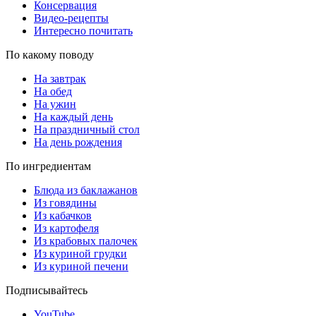
Консервация
Видео-рецепты
Интересно почитать
По какому поводу
На завтрак
На обед
На ужин
На каждый день
На праздничный стол
На день рождения
По ингредиентам
Блюда из баклажанов
Из говядины
Из кабачков
Из картофеля
Из крабовых палочек
Из куриной грудки
Из куриной печени
Подписывайтесь
YouTube