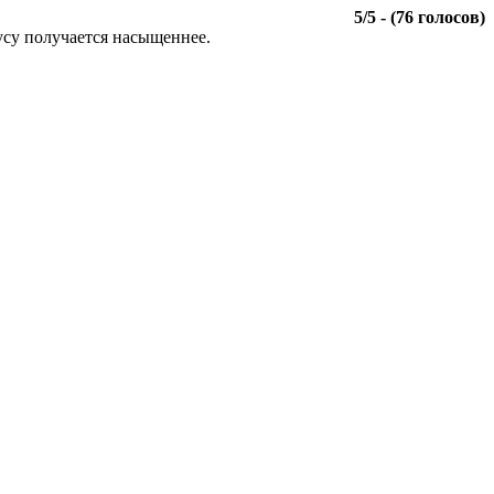
5
/
5
- (
76
голосов)
усу получается насыщеннее.