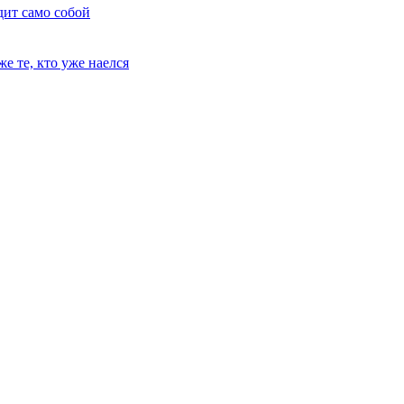
дит само собой
е те, кто уже наелся