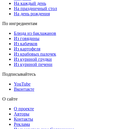
На каждый день
На праздничный стол
На день рождения
По ингредиентам
Блюда из баклажанов
Из говядины
Из кабачков
Из картофеля
Из крабовых палочек
Из куриной грудки
Из куриной печени
Подписывайтесь
YouTube
Вконтакте
О сайте
О проекте
Авторы
Контакты
Реклама