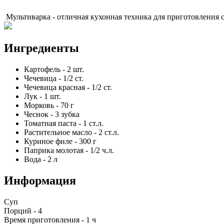
Мультиварка - отличная кухонная техника для приготовления с
Ингредиенты
Картофель
-
2
шт.
Чечевица
-
1/2
ст.
Чечевица красная
-
1/2
ст.
Лук
-
1
шт.
Морковь
-
70
г
Чеснок
-
3
зубка
Томатная паста
-
1
ст.л.
Растительное масло
-
2
ст.л.
Куриное филе
-
300
г
Паприка молотая
-
1/2
ч.л.
Вода
-
2
л
Информация
Суп
Порций -
4
Время приготовления -
1 ч