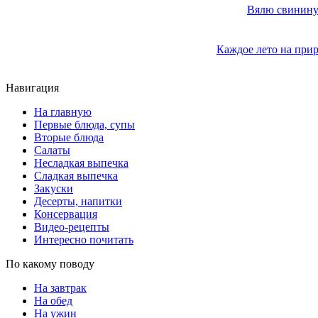
Вялю свинину 
Каждое лето на прир
Навигация
На главную
Первые блюда, супы
Вторые блюда
Салаты
Несладкая выпечка
Сладкая выпечка
Закуски
Десерты, напитки
Консервация
Видео-рецепты
Интересно почитать
По какому поводу
На завтрак
На обед
На ужин