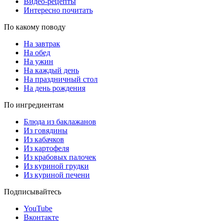
Видео-рецепты
Интересно почитать
По какому поводу
На завтрак
На обед
На ужин
На каждый день
На праздничный стол
На день рождения
По ингредиентам
Блюда из баклажанов
Из говядины
Из кабачков
Из картофеля
Из крабовых палочек
Из куриной грудки
Из куриной печени
Подписывайтесь
YouTube
Вконтакте