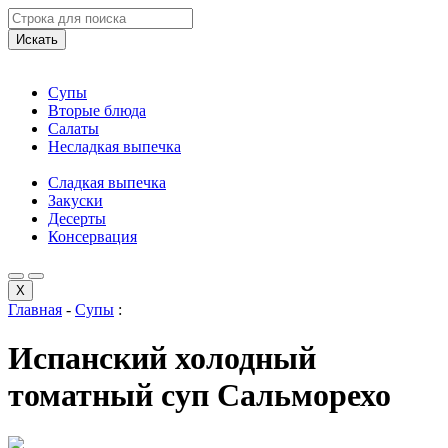
Искать
Супы
Вторые блюда
Салаты
Несладкая выпечка
Сладкая выпечка
Закуски
Десерты
Консервация
X
Главная
-
Супы
:
Испанский холодный
томатный суп Сальморехо