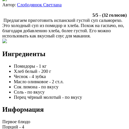
Автор:
Слободянюк Светлана
5
/
5
- (
32
голосов)
Предлагаем приготовить испанский густой суп сальморехо.
Это холодный суп из помидор и хлеба. Похож на гаспачо, но,
благодаря добавлению хлеба, более густой. Его можно
использовать как вкусный соус для макания.
Ингредиенты
Помидоры
-
1
кг
Хлеб белый
-
200
г
Чеснок
-
4
зубка
Масло оливковое
-
2
ст.л.
Сок лимона
-
по вкусу
Соль
-
по вкусу
Перец чёрный молотый
-
по вкусу
Информация
Первое блюдо
Порций -
4