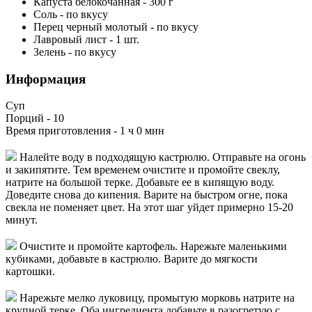
Капуста белокочанная
-
300
г
Соль
-
по вкусу
Перец черный молотый
-
по вкусу
Лавровый лист
-
1
шт.
Зелень
-
по вкусу
Информация
Суп
Порций -
10
Время приготовления -
1 ч 0 мин
Налейте воду в подходящую кастрюлю. Отправьте на огонь
и закипятите. Тем временем очистите и промойте свеклу,
натрите на большой терке. Добавьте ее в кипящую воду.
Доведите снова до кипения. Варите на быстром огне, пока
свекла не поменяет цвет. На этот шаг уйдет примерно 15-20
минут.
Очистите и промойте картофель. Нарежьте маленькими
кубиками, добавьте в кастрюлю. Варите до мягкости
картошки.
Нарежьте мелко луковицу, промытую морковь натрите на
крупной терке. Оба ингредиента добавьте в разогретую с