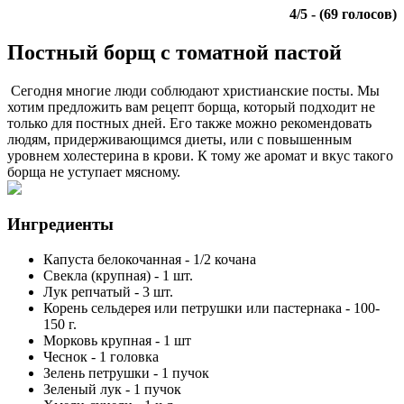
4
/
5
- (
69
голосов)
Постный борщ с томатной пастой
Сегодня многие люди соблюдают христианские посты. Мы
хотим предложить вам рецепт борща, который подходит не
только для постных дней. Его также можно рекомендовать
людям, придерживающимся диеты, или с повышенным
уровнем холестерина в крови. К тому же аромат и вкус такого
борща не уступает мясному.
Ингредиенты
Капуста белокочанная
-
1/2
кочана
Свекла (крупная)
-
1
шт.
Лук репчатый
-
3
шт.
Корень сельдерея или петрушки или пастернака
-
100-
150
г.
Морковь крупная
-
1
шт
Чеснок
-
1
головка
Зелень петрушки
-
1
пучок
Зеленый лук
-
1
пучок