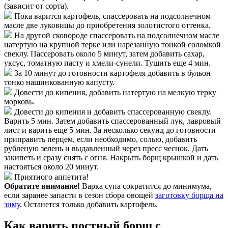
(зависит от сорта).
Пока варится картофель, спассеровать на подсолнечном
масле две луковицы до приобретения золотистого оттенка.
На другой сковороде спассеровать на подсолнечном масле
натертую на крупной терке или нарезанную тонкой соломкой
свеклу. Пассеровать около 5 минут, затем добавить сахар,
уксус, томатную пасту и хмели-сунели. Тушить еще 4 мин.
За 10 минут до готовности картофеля добавить в бульон
тонко нашинкованную капусту.
Довести до кипения, добавить натертую на мелкую терку
морковь.
Довести до кипения и добавить спассерованную свеклу.
Варить 5 мин. Затем добавить спассерованный лук, лавровый
лист и варить еще 5 мин. За несколько секунд до готовности
приправить перцем, если необходимо, солью, добавить
рубленую зелень и выдавленный через пресс чеснок. Дать
закипеть и сразу снять с огня. Накрыть борщ крышкой и дать
настояться около 20 минут.
Приятного аппетита!
Обратите внимание!
Варка супа сократится до минимума,
если заранее запасти в сезон сбора овощей
заготовку борща на
зиму
. Останется только добавить картофель.
Как варить постный борщ с