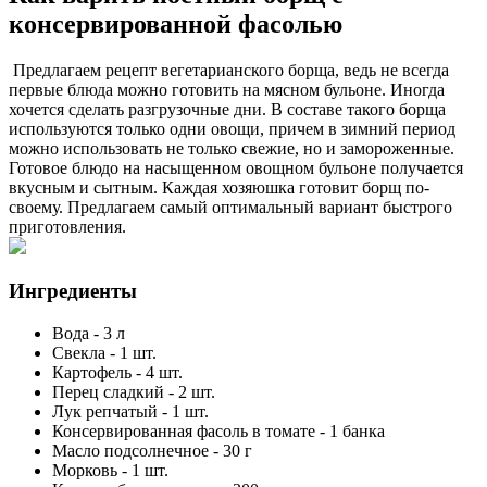
консервированной фасолью
Предлагаем рецепт вегетарианского борща, ведь не всегда
первые блюда можно готовить на мясном бульоне. Иногда
хочется сделать разгрузочные дни. В составе такого борща
используются только одни овощи, причем в зимний период
можно использовать не только свежие, но и замороженные.
Готовое блюдо на насыщенном овощном бульоне получается
вкусным и сытным. Каждая хозяюшка готовит борщ по-
своему. Предлагаем самый оптимальный вариант быстрого
приготовления.
Ингредиенты
Вода
-
3
л
Свекла
-
1
шт.
Картофель
-
4
шт.
Перец сладкий
-
2
шт.
Лук репчатый
-
1
шт.
Консервированная фасоль в томате
-
1
банка
Масло подсолнечное
-
30
г
Морковь
-
1
шт.