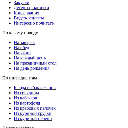
Закуски
Десерты, напитки
Консервация
Видео-рецепты
Интересно почитать
По какому поводу
На завтрак
На обед
На ужин
На каждый день
На праздничный стол
На день рождения
По ингредиентам
Блюда из баклажанов
Из говядины
Из кабачков
Из картофеля
Из крабовых палочек
Из куриной грудки
Из куриной печени