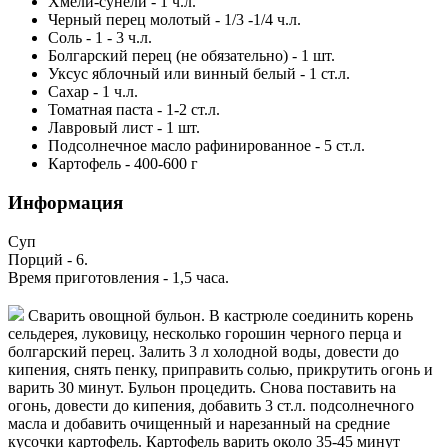
Хмели-сунели
-
1
ч.л.
Черный перец молотый
-
1/3 -1/4
ч.л.
Соль
-
1 - 3
ч.л.
Болгарский перец (не обязательно)
-
1
шт.
Уксус яблочный или винный белый
-
1
ст.л.
Сахар
-
1
ч.л.
Томатная паста
-
1-2
ст.л.
Лавровый лист
-
1
шт.
Подсолнечное масло рафинированное
-
5
ст.л.
Картофель
-
400-600
г
Информация
Суп
Порций -
6
.
Время приготовления -
1,5 часа
.
Сварить овощной бульон. В кастрюле соединить корень
сельдерея, луковицу, несколько горошин черного перца и
болгарский перец. Залить 3 л холодной воды, довести до
кипения, снять пенку, приправить солью, прикрутить огонь и
варить 30 минут. Бульон процедить. Снова поставить на
огонь, довести до кипения, добавить 3 ст.л. подсолнечного
масла и добавить очищенный и нарезанный на средние
кусочки картофель. Картофель варить около 35-45 минут