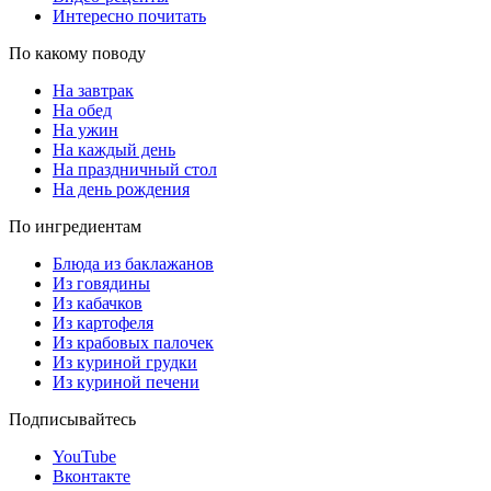
Интересно почитать
По какому поводу
На завтрак
На обед
На ужин
На каждый день
На праздничный стол
На день рождения
По ингредиентам
Блюда из баклажанов
Из говядины
Из кабачков
Из картофеля
Из крабовых палочек
Из куриной грудки
Из куриной печени
Подписывайтесь
YouTube
Вконтакте