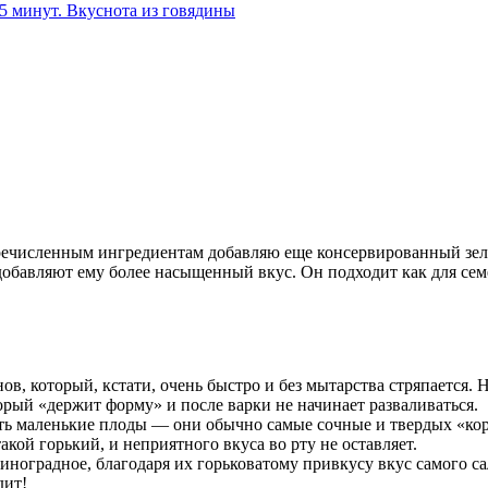
 5 минут. Вкуснота из говядины
еречисленным ингредиентам добавляю еще консервированный зе
обавляют ему более насыщенный вкус. Он подходит как для семей
ов, который, кстати, очень быстро и без мытарства стряпается.
торый «держит форму» и после варки не начинает разваливаться.
ать маленькие плоды — они обычно самые сочные и твердых «кор
такой горький, и неприятного вкуса во рту не оставляет.
виноградное, благодаря их горьковатому привкусу вкус самого са
дит!