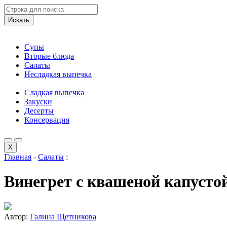
Искать
Супы
Вторые блюда
Салаты
Несладкая выпечка
Сладкая выпечка
Закуски
Десерты
Консервация
X
Главная
-
Салаты
:
Винегрет с квашеной капусто
Автор:
Галина Щетникова