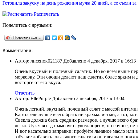
Готовила закуску на день рождения мужа 20 дней, а ее съели за
Распечатать
|
Поделитесь с друзьями:
Поделиться…
Комментарии:
Автор: лисенок021187 Добавлено 4 декабря, 2017 в 16:13
Очень вкусный и полезный салатик. Но ко всем выше п
морковку. Эти овощи делают наш салатик более ярким и д
восторге от его вкуса.
Ответить
Автор: EllePurple Добавлено 2 декабря, 2017 в 13:04
Очень легкий, вкусный, полезный салат с массой витамин
Картофель лучше всего брать не крахмалистый, а тот, ко
Свекла должна быть средних размеров, а лучше всего бр
легко. Лук я всегда заменяю луком-пореем, он сочнее, не 
И вот касательно заправки: пробуйте льняное масло или 
забудьте добавить, для такого салатика он идеально подхо