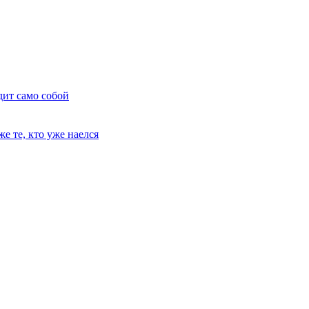
дит само собой
е те, кто уже наелся