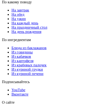
По какому поводу
На завтрак
На обед
На ужин
На каждый день
На праздничный стол
На день рождения
По ингредиентам
Блюда из баклажанов
Из говядины
Из кабачков
Из картофеля
Из крабовых палочек
Из куриной грудки
Из куриной печени
Подписывайтесь
YouTube
Вконтакте
О сайте