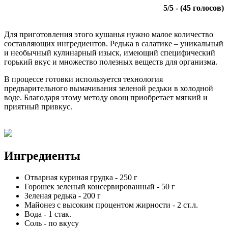
5
/
5
- (
45
голосов)
Для приготовления этого кушанья нужно малое количество
составляющих ингредиентов. Редька в салатике – уникальный
и необычный кулинарный изыск, имеющий специфический
горький вкус и множество полезных веществ для организма.
В процессе готовки используется технология
предварительного вымачивания зеленой редьки в холодной
воде. Благодаря этому методу овощ приобретает мягкий и
приятный привкус.
Ингредиенты
Отварная куриная грудка
-
250
г
Горошек зеленый консервированный
-
50
г
Зеленая редька
-
200
г
Майонез с высоким процентом жирности
-
2
ст.л.
Вода
-
1
стак.
Соль
-
по вкусу