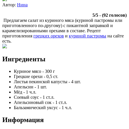
Автор:
Нина
5
/
5
- (
92
голосов)
Предлагаем салат из куриного мяса (куриной пастромы или
приготовленного по-другому) с пикантной заправкой и
карамелизированными орехами в составе. Рецепт
приготовления
грецких орехов
и
куриной пастромы
на сайте
есть.
Ингредиенты
Куриное мясо
-
300
г
Грецкие орехи
-
0,5
ст.
Листья пекинской капусты
-
4
шт.
Апельсин
-
1
шт.
Мёд
-
1
ч.л.
Соевый соус
-
1
ст.л.
Апельсиновый сок
-
1
ст.л.
Бальзамический уксус
-
1
ч.л.
Информация