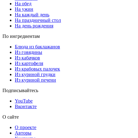
На обед
На ужин
На каждый день
На праздничный стол
На день рождения
По ингредиентам
Блюда из баклажанов
Из говядины
Из кабачков
Из картофеля
Из крабовых палочек
Из куриной грудки
Из куриной печени
Подписывайтесь
YouTube
Вконтакте
О сайте
О проекте
Авторы