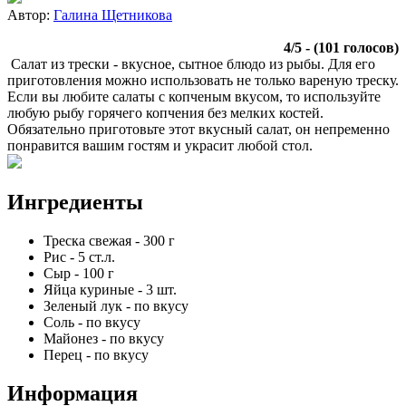
Автор:
Галина Щетникова
4
/
5
- (
101
голосов)
Салат из трески - вкусное, сытное блюдо из рыбы. Для его
приготовления можно использовать не только вареную треску.
Если вы любите салаты с копченым вкусом, то используйте
любую рыбу горячего копчения без мелких костей.
Обязательно приготовьте этот вкусный салат, он непременно
понравится вашим гостям и украсит любой стол.
Ингредиенты
Треска свежая
-
300
г
Рис
-
5
ст.л.
Сыр
-
100
г
Яйца куриные
-
3
шт.
Зеленый лук
-
по вкусу
Соль
-
по вкусу
Майонез
-
по вкусу
Перец
-
по вкусу
Информация