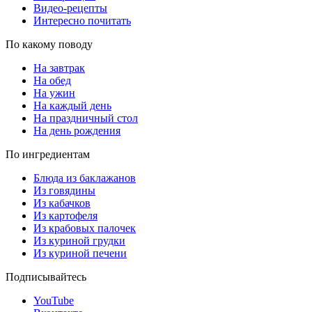
Видео-рецепты
Интересно почитать
По какому поводу
На завтрак
На обед
На ужин
На каждый день
На праздничный стол
На день рождения
По ингредиентам
Блюда из баклажанов
Из говядины
Из кабачков
Из картофеля
Из крабовых палочек
Из куриной грудки
Из куриной печени
Подписывайтесь
YouTube