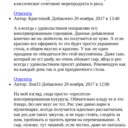
классическое сочетание морепродукта и риса.
Ответить
Автор: КристинаК Добавлено 29 ноября, 2017 в 13:40
А я всегда с удовольствием поправляю его
консервированным горошком. Данные добавления
конечно же на любителя, но получается не хуже. А если
красиво все оформить то это будет просто украшение
стола, в общем вкусно и красиво. У нас не один
праздник не обходиться без этой вкуснятины. Даже сын,
который не ест рыбу, но очень обожает сыр, яйца и рис
всегда с удовольствием просит добавки. Рекомендую как
на каждый день так и для праздничного стола.
Ответить
Автор: Лия33 Добавлено 29 ноября, 2017 в 12:06
На мой взгляд, сюда просто «просится»
консервированная кукуруза. Обязательно кладу ее в это
блюдо, без нее вкус не тот. Рис уже давно варю в
мультиварке, всегда получается идеально рассыпчатым,
как раз для таких закусок, и не надо стоять, следить за
ним, пробовать и тратить время на перемешивание. А
сыр, похоже, тут лишний, если честно, даже не пыталась