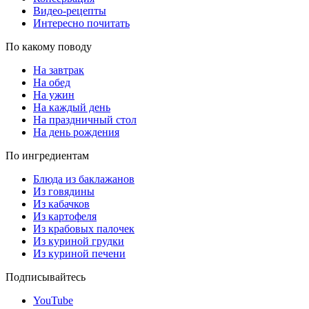
Видео-рецепты
Интересно почитать
По какому поводу
На завтрак
На обед
На ужин
На каждый день
На праздничный стол
На день рождения
По ингредиентам
Блюда из баклажанов
Из говядины
Из кабачков
Из картофеля
Из крабовых палочек
Из куриной грудки
Из куриной печени
Подписывайтесь
YouTube