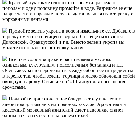
Красный лук также очистите от шелухи, разрежьте
пополам и одну половину промойте в воде. Разрежьте ее еще
на две части и нарежьте полукольцами, всыпая их в тарелку с
морковными лентами.
Промойте зелень укропа в воде и измельчите ее. Добавьте в
тарелку вместе с горчицей в зернах. Она еще называется
Дижонской, Французской и т.д. Вместо зелени укропа вы
можете использовать петрушку, кинзу.
Всыпьте соль и заправьте растительным маслом:
оливковым, кукурузным, подсолнечным без запаха и т.д.
Очень аккуратно перемешайте между собой все ингредиенты
в тарелке так, чтобы зелень, горчица и масло обволокли собой
овощную нарезку. Оставьте на 5-10 минут для насыщения
ароматами.
Подавайте приготовленное блюдо к столу в качестве
аперитива для мясных или рыбных закусок. Ароматный и
красочный морковный азиатский салат наверняка станет
одним из частых гостей на вашем столе!