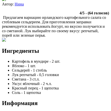
Автор:
Нина
4
/
5
- (
64
голосов)
Предлагаем вариацию ирландского картофельного салата со
стеблевым сельдереем. Для приготовления заправки
рекомендуется использовать йогурт, но вкусно получается и
со сметаной. Лук выбирайте по своему вкусу: репчатый,
порей или зеленые перья.
Ингредиенты
Картофель в мундире
-
2
шт.
Яблоко
-
1
шт.
Сельдерей
-
1
стебль
Лук репчатый
-
0,5
головки
Сметана
-
3
ст.л.
Уксус яблочный
-
2
ч.л.
Красный перец
-
1
щепотка
Соль
-
1
щепотка
Информация