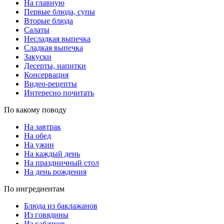
На главную
Первые блюда, супы
Вторые блюда
Салаты
Несладкая выпечка
Сладкая выпечка
Закуски
Десерты, напитки
Консервация
Видео-рецепты
Интересно почитать
По какому поводу
На завтрак
На обед
На ужин
На каждый день
На праздничный стол
На день рождения
По ингредиентам
Блюда из баклажанов
Из говядины
Из кабачков