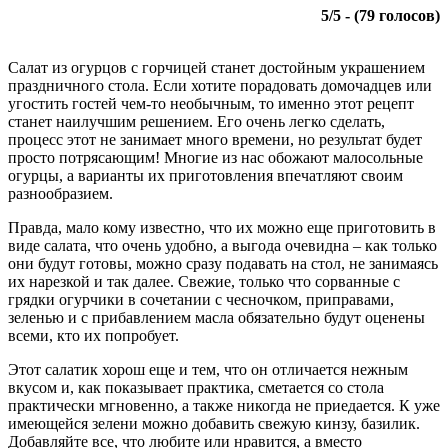
5
/
5
- (
79
голосов)
Салат из огурцов с горчицей станет достойным украшением
праздничного стола. Если хотите порадовать домочадцев или
угостить гостей чем-то необычным, то именно этот рецепт
станет наилучшим решением. Его очень легко сделать,
процесс этот не занимает много времени, но результат будет
просто потрясающим! Многие из нас обожают малосольные
огурцы, а варианты их приготовления впечатляют своим
разнообразием.
Правда, мало кому известно, что их можно еще приготовить в
виде салата, что очень удобно, а выгода очевидна – как только
они будут готовы, можно сразу подавать на стол, не занимаясь
их нарезкой и так далее. Свежие, только что сорванные с
грядки огурчики в сочетании с чесночком, приправами,
зеленью и с прибавлением масла обязательно будут оценены
всеми, кто их попробует.
Этот салатик хорош еще и тем, что он отличается нежным
вкусом и, как показывает практика, сметается со стола
практически мгновенно, а также никогда не приедается. К уже
имеющейся зелени можно добавить свежую кинзу, базилик.
Добавляйте все, что любите или нравится, а вместо