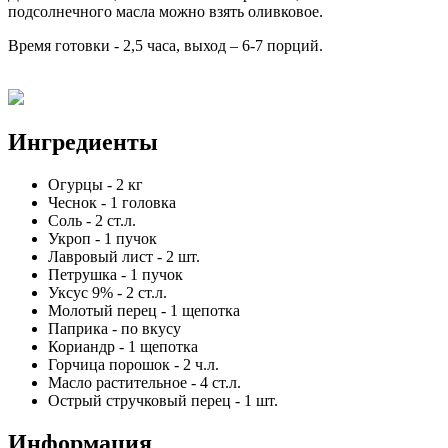
подсолнечного масла можно взять оливковое.
Время готовки - 2,5 часа, выход – 6-7 порций.
Ингредиенты
Огурцы
-
2
кг
Чеснок
-
1
головка
Соль
-
2
ст.л.
Укроп
-
1
пучок
Лавровый лист
-
2
шт.
Петрушка
-
1
пучок
Уксус 9%
-
2
ст.л.
Молотый перец
-
1
щепотка
Паприка
-
по вкусу
Кориандр
-
1
щепотка
Горчица порошок
-
2
ч.л.
Масло растительное
-
4
ст.л.
Острый стручковый перец
-
1
шт.
Информация