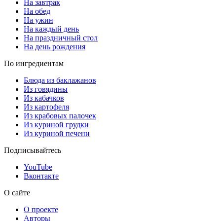
На завтрак
На обед
На ужин
На каждый день
На праздничный стол
На день рождения
По ингредиентам
Блюда из баклажанов
Из говядины
Из кабачков
Из картофеля
Из крабовых палочек
Из куриной грудки
Из куриной печени
Подписывайтесь
YouTube
Вконтакте
О сайте
О проекте
Авторы