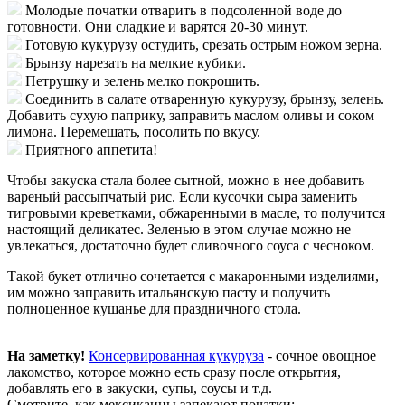
Молодые початки отварить в подсоленной воде до
готовности. Они сладкие и варятся 20-30 минут.
Готовую кукурузу остудить, срезать острым ножом зерна.
Брынзу нарезать на мелкие кубики.
Петрушку и зелень мелко покрошить.
Соединить в салате отваренную кукурузу, брынзу, зелень.
Добавить сухую паприку, заправить маслом оливы и соком
лимона. Перемешать, посолить по вкусу.
Приятного аппетита!
Чтобы закуска стала более сытной, можно в нее добавить
вареный рассыпчатый рис. Если кусочки сыра заменить
тигровыми креветками, обжаренными в масле, то получится
настоящий деликатес. Зеленью в этом случае можно не
увлекаться, достаточно будет сливочного соуса с чесноком.
Такой букет отлично сочетается с макаронными изделиями,
им можно заправить итальянскую пасту и получить
полноценное кушанье для праздничного стола.
На заметку!
Консервированная кукуруза
- сочное овощное
лакомство, которое можно есть сразу после открытия,
добавлять его в закуски, супы, соусы и т.д.
Смотрите, как мексиканцы запекают початки: