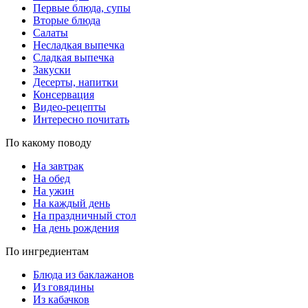
Первые блюда, супы
Вторые блюда
Салаты
Несладкая выпечка
Сладкая выпечка
Закуски
Десерты, напитки
Консервация
Видео-рецепты
Интересно почитать
По какому поводу
На завтрак
На обед
На ужин
На каждый день
На праздничный стол
На день рождения
По ингредиентам
Блюда из баклажанов
Из говядины
Из кабачков