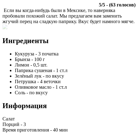
5
/
5
- (
63
голосов)
Если вы когда-нибудь были в Мексике, то наверняка
пробовали похожий салат. Мы предлагаем вам заменить
жгучий перец на сладкую паприку. Вкус будет намного мягче.
Ингредиенты
Кукуруза
-
3
початка
Брынза
-
100
г
Лимон
-
0,5
шт.
Паприка сушеная
-
1
ст.л
Зелёный лук
-
по вкусу
Петрушка
-
4
веточки
Оливковое масло
-
1
ст.л
Соль
-
по вкусу
Информация
Салат
Порций -
3
Время приготовления -
40 мин