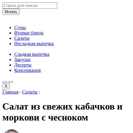
Искать
Супы
Вторые блюда
Салаты
Несладкая выпечка
Сладкая выпечка
Закуски
Десерты
Консервация
X
Главная
-
Салаты
:
Салат из свежих кабачков и
моркови с чесноком