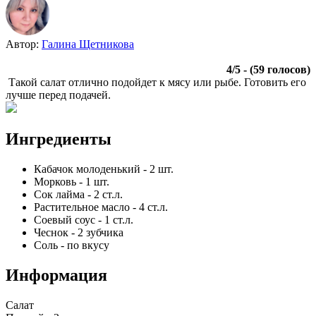
Автор:
Галина Щетникова
4
/
5
- (
59
голосов)
Такой салат отлично подойдет к мясу или рыбе. Готовить его
лучше перед подачей.
Ингредиенты
Кабачок молоденький
-
2
шт.
Морковь
-
1
шт.
Сок лайма
-
2
ст.л.
Растительное масло
-
4
ст.л.
Соевый соус
-
1
ст.л.
Чеснок
-
2
зубчика
Соль
-
по вкусу
Информация
Салат