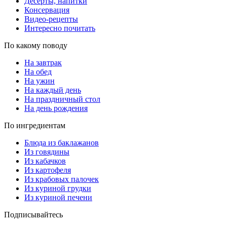
Десерты, напитки
Консервация
Видео-рецепты
Интересно почитать
По какому поводу
На завтрак
На обед
На ужин
На каждый день
На праздничный стол
На день рождения
По ингредиентам
Блюда из баклажанов
Из говядины
Из кабачков
Из картофеля
Из крабовых палочек
Из куриной грудки
Из куриной печени
Подписывайтесь