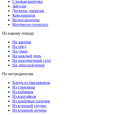
Сладкая выпечка
Закуски
Десерты, напитки
Консервация
Видео-рецепты
Интересно почитать
По какому поводу
На завтрак
На обед
На ужин
На каждый день
На праздничный стол
На день рождения
По ингредиентам
Блюда из баклажанов
Из говядины
Из кабачков
Из картофеля
Из крабовых палочек
Из куриной грудки
Из куриной печени