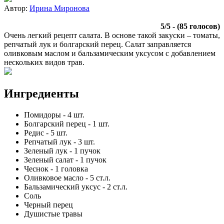
Автор:
Ирина Миронова
5
/
5
- (
85
голосов)
Очень легкий рецепт салата. В основе такой закуски – томаты,
репчатый лук и болгарский перец. Салат заправляется
оливковым маслом и бальзамическим уксусом с добавлением
нескольких видов трав.
Ингредиенты
Помидоры
-
4
шт.
Болгарский перец
-
1
шт.
Редис
-
5
шт.
Репчатый лук
-
3
шт.
Зеленый лук
-
1
пучок
Зеленый салат
-
1
пучок
Чеснок
-
1
головка
Оливковое масло
-
5
ст.л.
Бальзамический уксус
-
2
ст.л.
Соль
Черный перец
Душистые травы