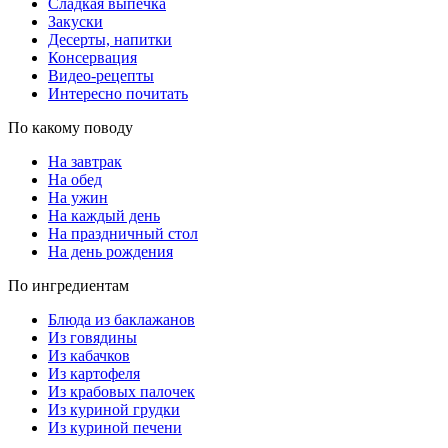
Сладкая выпечка
Закуски
Десерты, напитки
Консервация
Видео-рецепты
Интересно почитать
По какому поводу
На завтрак
На обед
На ужин
На каждый день
На праздничный стол
На день рождения
По ингредиентам
Блюда из баклажанов
Из говядины
Из кабачков
Из картофеля
Из крабовых палочек
Из куриной грудки
Из куриной печени