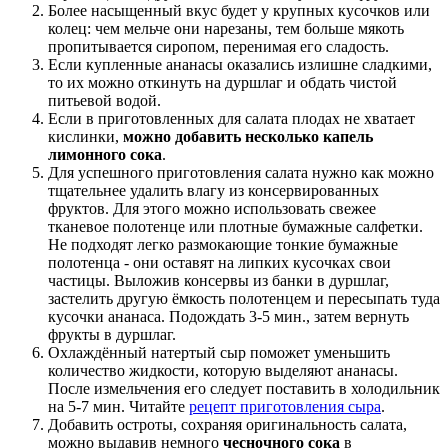
Более насыщенный вкус будет у крупных кусочков или
колец: чем мельче они нарезаны, тем больше мякоть
пропитывается сиропом, перенимая его сладость.
Если купленные ананасы оказались излишне сладкими,
то их можно откинуть на дуршлаг и обдать чистой
питьевой водой.
Если в приготовленных для салата плодах не хватает
кислинки,
можно добавить несколько капель
лимонного сока
.
Для успешного приготовления салата нужно как можно
тщательнее удалить влагу из консервированных
фруктов. Для этого можно использовать свежее
тканевое полотенце или плотные бумажные салфетки.
Не подходят легко размокающие тонкие бумажные
полотенца - они оставят на липких кусочках свои
частицы. Выложив консервы из банки в дуршлаг,
застелить другую ёмкость полотенцем и пересыпать туда
кусочки ананаса. Подождать 3-5 мин., затем вернуть
фрукты в дуршлаг.
Охлаждённый натертый сыр поможет уменьшить
количество жидкости, которую выделяют ананасы.
После измельчения его следует поставить в холодильник
на 5-7 мин. Читайте
рецепт приготовления сыра
.
Добавить остроты, сохраняя оригинальность салата,
можно выдавив немного
чесночного сока
в