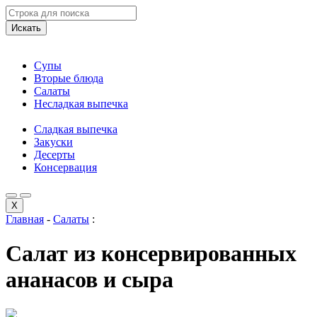
Искать
Супы
Вторые блюда
Салаты
Несладкая выпечка
Сладкая выпечка
Закуски
Десерты
Консервация
X
Главная
-
Салаты
:
Салат из консервированных
ананасов и сыра