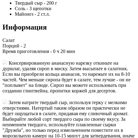
Твердый сыр
-
200
г
Соль
-
3
щепотки
Майонез
-
2
ст.л.
Информация
Салат
Порций -
2
Время приготовления -
0 ч 20 мин
Консервированную ананасную нарезку откиньте на
дуршлаг, удаляя сироп в миску. Затем высыпьте в салатник.
Если вы приобрели кольца ананасов, то нарежьте их на 8-10
частей. Чем меньше сиропа будет в салате, тем лучше - он не
"поплывет" на блюде. Сироп вы можете использовать при
создании глинтвейна, пропитки коржей для десертов.
Затем натрите твердый сыр, используя терку с мелкими
отверстиями. Натертый таким образом он практически не
будет ощущаться в салате, придавая ему сливочный аромат.
Выбирайте любой сорт твердого сыра по своему вкусу. За
неимением твердого, используйте плавленные сырки
"Дружба", но только перед измельчением поместите их в
морозильную камеру на 10-15 минут для затвердевания, иначе