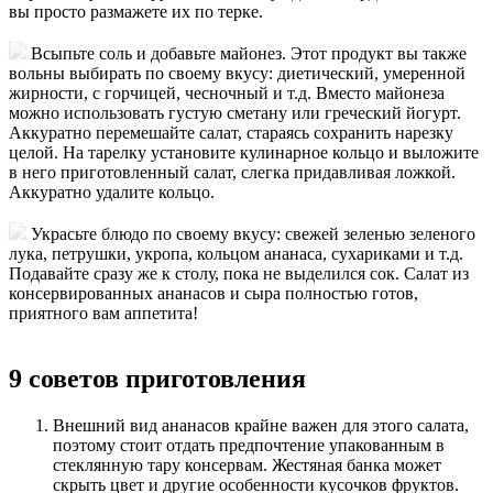
вы просто размажете их по терке.
Всыпьте соль и добавьте майонез. Этот продукт вы также
вольны выбирать по своему вкусу: диетический, умеренной
жирности, с горчицей, чесночный и т.д. Вместо майонеза
можно использовать густую сметану или греческий йогурт.
Аккуратно перемешайте салат, стараясь сохранить нарезку
целой. На тарелку установите кулинарное кольцо и выложите
в него приготовленный салат, слегка придавливая ложкой.
Аккуратно удалите кольцо.
Украсьте блюдо по своему вкусу: свежей зеленью зеленого
лука, петрушки, укропа, кольцом ананаса, сухариками и т.д.
Подавайте сразу же к столу, пока не выделился сок. Салат из
консервированных ананасов и сыра полностью готов,
приятного вам аппетита!
9 советов приготовления
Внешний вид ананасов крайне важен для этого салата,
поэтому стоит отдать предпочтение упакованным в
стеклянную тару консервам. Жестяная банка может
скрыть цвет и другие особенности кусочков фруктов.