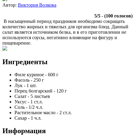
Автор:
Виктория Волкова
5
/
5
- (
100
голосов)
В насыщенный период праздников необходимо сокращать
количество жирных и тяжелых для организма блюд. Данный
салат является источником белка, и в его приготовлении не
используются соусы, негативно влияющие на фигуру и
пищеварение.
Ингредиенты
Филе куриное
-
600
г
Фасоль
-
250
г
Лук
-
1
шт.
Перец болгарский
-
120
г
Салат
-
5
листьев
Уксус
-
1
ст.л.
Соль
-
1/2
ч.л.
Растительное масло
-
2
ст.л.
Сахар
-
1
ч.л.
Информация