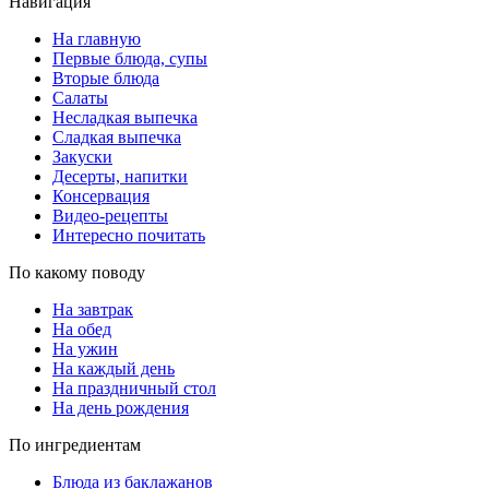
Навигация
На главную
Первые блюда, супы
Вторые блюда
Салаты
Несладкая выпечка
Сладкая выпечка
Закуски
Десерты, напитки
Консервация
Видео-рецепты
Интересно почитать
По какому поводу
На завтрак
На обед
На ужин
На каждый день
На праздничный стол
На день рождения
По ингредиентам
Блюда из баклажанов