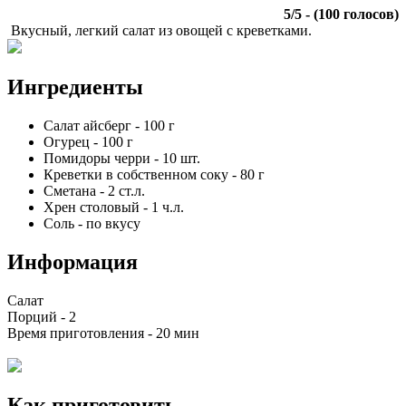
5
/
5
- (
100
голосов)
Вкусный, легкий салат из овощей с креветками.
Ингредиенты
Салат айсберг
-
100
г
Огурец
-
100
г
Помидоры черри
-
10
шт.
Креветки в собственном соку
-
80
г
Сметана
-
2
ст.л.
Хрен столовый
-
1
ч.л.
Соль
-
по вкусу
Информация
Салат
Порций -
2
Время приготовления -
20 мин
Как приготовить