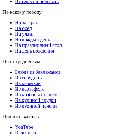
Интересно почитать
По какому поводу
На завтрак
На обед
На ужин
На каждый день
На праздничный стол
На день рождения
По ингредиентам
Блюда из баклажанов
Из говядины
Из кабачков
Из картофеля
Из крабовых палочек
Из куриной грудки
Из куриной печени
Подписывайтесь
YouTube
Вконтакте