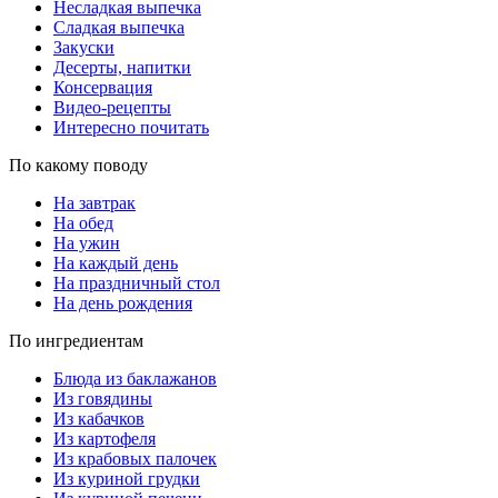
Несладкая выпечка
Сладкая выпечка
Закуски
Десерты, напитки
Консервация
Видео-рецепты
Интересно почитать
По какому поводу
На завтрак
На обед
На ужин
На каждый день
На праздничный стол
На день рождения
По ингредиентам
Блюда из баклажанов
Из говядины
Из кабачков
Из картофеля
Из крабовых палочек
Из куриной грудки