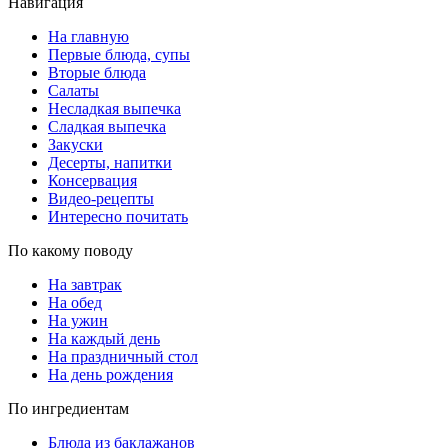
Навигация
На главную
Первые блюда, супы
Вторые блюда
Салаты
Несладкая выпечка
Сладкая выпечка
Закуски
Десерты, напитки
Консервация
Видео-рецепты
Интересно почитать
По какому поводу
На завтрак
На обед
На ужин
На каждый день
На праздничный стол
На день рождения
По ингредиентам
Блюда из баклажанов