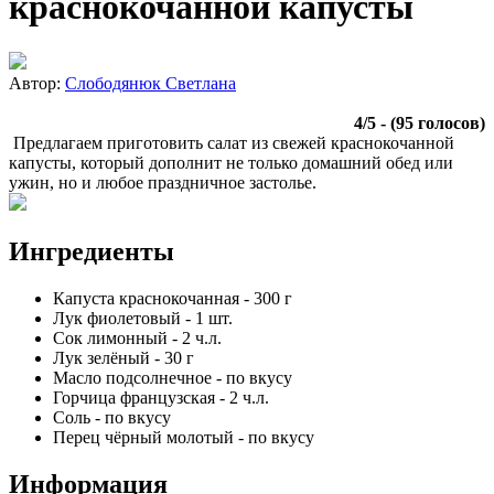
краснокочанной капусты
Автор:
Слободянюк Светлана
4
/
5
- (
95
голосов)
Предлагаем приготовить салат из свежей краснокочанной
капусты, который дополнит не только домашний обед или
ужин, но и любое праздничное застолье.
Ингредиенты
Капуста краснокочанная
-
300
г
Лук фиолетовый
-
1
шт.
Сок лимонный
-
2
ч.л.
Лук зелёный
-
30
г
Масло подсолнечное
-
по вкусу
Горчица французская
-
2
ч.л.
Соль
-
по вкусу
Перец чёрный молотый
-
по вкусу
Информация