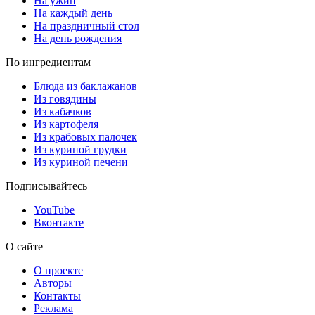
На ужин
На каждый день
На праздничный стол
На день рождения
По ингредиентам
Блюда из баклажанов
Из говядины
Из кабачков
Из картофеля
Из крабовых палочек
Из куриной грудки
Из куриной печени
Подписывайтесь
YouTube
Вконтакте
О сайте
О проекте
Авторы
Контакты
Реклама