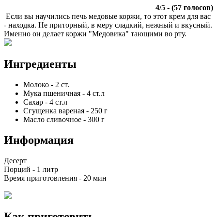
4
/
5
- (
57
голосов)
Если вы научились печь медовые коржи, то этот крем для вас
- находка. Не приторный, в меру сладкий, нежный и вкусный.
Именно он делает коржи "Медовика" тающими во рту.
Ингредиенты
Молоко
-
2
ст.
Мука пшеничная
-
4
ст.л
Сахар
-
4
ст.л
Сгущенка вареная
-
250
г
Масло сливочное
-
300
г
Информация
Десерт
Порций -
1 литр
Время приготовления -
20 мин
Как приготовить