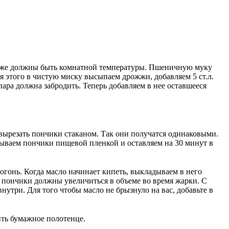
акже должны быть комнатной температуры. Пшеничную муку
ля этого в чистую миску высыпаем дрожжи, добавляем 5 ст.л.
пара должна забродить. Теперь добавляем в нее оставшееся
 вырезать пончики стаканом. Так они получатся одинаковыми.
ываем пончики пищевой пленкой и оставляем на 30 минут в
гонь. Когда масло начинает кипеть, выкладываем в него
 пончики должны увеличиться в объеме во время жарки. С
три. Для того чтобы масло не брызнуло на вас, добавьте в
ить бумажное полотенце.