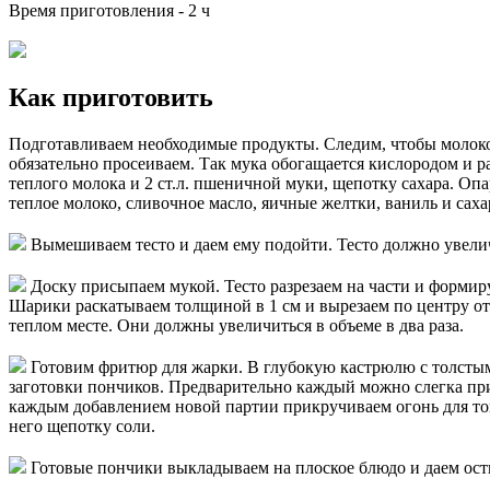
Время приготовления -
2 ч
Как приготовить
Подготавливаем необходимые продукты. Следим, чтобы молок
обязательно просеиваем. Так мука обогащается кислородом и ра
теплого молока и 2 ст.л. пшеничной муки, щепотку сахара. Оп
теплое молоко, сливочное масло, яичные желтки, ваниль и саха
Вымешиваем тесто и даем ему подойти. Тесто должно увеличи
Доску присыпаем мукой. Тесто разрезаем на части и формир
Шарики раскатываем толщиной в 1 см и вырезаем по центру о
теплом месте. Они должны увеличиться в объеме в два раза.
Готовим фритюр для жарки. В глубокую кастрюлю с толстым
заготовки пончиков. Предварительно каждый можно слегка при
каждым добавлением новой партии прикручиваем огонь для того
него щепотку соли.
Готовые пончики выкладываем на плоское блюдо и даем ост