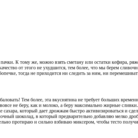
 пачки. К тому же, можно взять сметану или остатки кефира, ря
чество от этого не ухудшится, тем более, что мы берем сливочн
ебопечке, тогда не приходится ни следить за ним, ни перемешива
побаловать! Тем более, эта вкуснятина не требует больших време
вовсе не беру, как и молоко, а беру максимально жирные сливки
е сахара, который дает дрожжам быстро активизироваться и сде
лочный шоколад, в который предварительно добавляю мелко дроб
щательно протираю и сильно взбиваю миксером, чтобы тесто полу