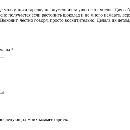
е молчу, пока тарелку не опустошит за уши не оттянешь. Для с
усно получается если растопить шоколад и не много намазать в
Выходит, честно говоря, просто восхитительно. Делала их детям,
ечены
*
ля последующих моих комментариев.