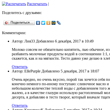
Распечатать
|
Поделитесь с друзьями:
Поделиться…
Комментарии:
Автор: Лия33 Добавлено 6 декабря, 2017 в 10:49
Молоко совсем не обязательно кипятить, лью обычное, из
разбавить молочные продукты водой в соотношении 1:1, ка
скажется, как и на мягкости. Тесто давно уже делаю в хл
Ответить
Автор: EllePurple Добавлено 5 декабря, 2017 в 18:07
Очень вредно, но очень вкусно, порой так хочется себя 
конечно немного по-иному поступаю: сливочное масло и 
небольшом количестве теплой воды с добавлением того ж
жалею, а в качестве глазури использую растопленный мо
десерта, я добавляю в тесто творог, который вначале т
Ответить
Автор: КристинаК Добавлено 5 декабря, 2017 в 10:34