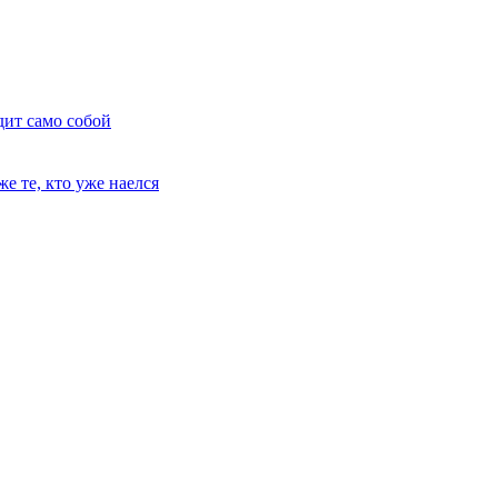
дит само собой
е те, кто уже наелся