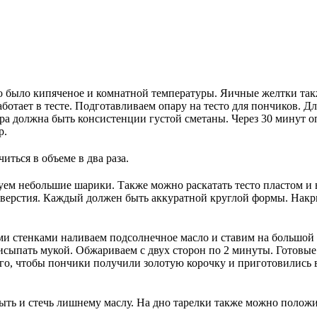
о было кипяченое и комнатной температуры. Яичные желтки т
ботает в тесте. Подготавливаем опару на тесто для пончиков. Д
ара должна быть консистенции густой сметаны. Через 30 минут о
р.
ться в объеме в два раза.
уем небольшие шарики. Также можно раскатать тесто пластом и
тверстия. Каждый должен быть аккуратной круглой формы. Накр
и стенками наливаем подсолнечное масло и ставим на большой о
сыпать мукой. Обжариваем с двух сторон по 2 минуты. Готовые
, чтобы пончики получили золотую корочку и приготовились вну
ыть и стечь лишнему маслу. На дно тарелки также можно полож