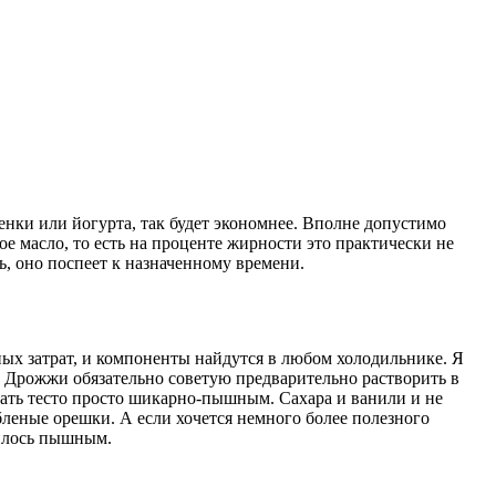
женки или йогурта, так будет экономнее. Вполне допустимо
ое масло, то есть на проценте жирности это практически не
ть, оно поспеет к назначенному времени.
нных затрат, и компоненты найдутся в любом холодильнике. Я
. Дрожжи обязательно советую предварительно растворить в
лать тесто просто шикарно-пышным. Сахара и ванили и не
леные орешки. А если хочется немного более полезного
чилось пышным.