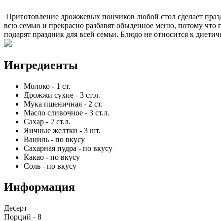
Приготовление дрожжевых пончиков любой стол сделает праз
всю семью и прекрасно разбавят обыденное меню, потому что 
подарят праздник для всей семьи. Блюдо не относится к диетич
Ингредиенты
Молоко
-
1
ст.
Дрожжи сухие
-
3
ст.л.
Мука пшеничная
-
2
ст.
Масло сливочное
-
3
ст.л.
Сахар
-
2
ст.л.
Яичные желтки
-
3
шт.
Ваниль
-
по вкусу
Сахарная пудра
-
по вкусу
Какао
-
по вкусу
Соль
-
по вкусу
Информация
Десерт
Порций -
8