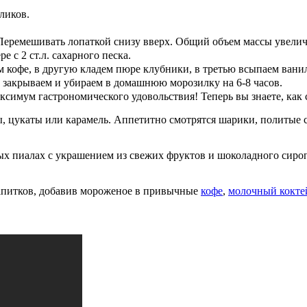
ликов.
Перемешивать лопаткой снизу вверх. Общий объем массы увеличи
 с 2 ст.л. сахарного песка.
 кофе, в другую кладем пюре клубники, в третью всыпаем вани
закрываем и убираем в домашнюю морозилку на 6-8 часов.
ксимум гастрономического удовольствия! Теперь вы знаете, как
ы, цукаты или карамель. Аппетитно смотрятся шарики, политые
ых пиалах с украшением из свежих фруктов и шоколадного сироп
питков, добавив мороженое в привычные
кофе
,
молочный кокте