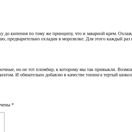
жу до кипения по тому же принципу, что и заварной крем. Охла
аю, предварительно охладив в морозилке. Для этого каждый раз
вочные, но не тот пломбир, к которому мы так привыкли. Возмо
льтатом. И обязательно добавлю в качестве топинга тертый шокол
ечены
*