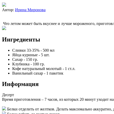
Автор:
Ирина Миронова
Что летом может быть вкуснее и лучше мороженого, приготовл
Ингредиенты
Сливки 33-35%
-
500
мл
Яйца куриные
-
5
шт.
Сахар
-
150
гр.
Клубника
-
100
гр.
Кофе натуральный молотый
-
1
ст.л.
Ванильный сахар
-
1
пакетик
Информация
Десерт
Время приготовления –
7 часов
, из которых 20 минут уходит н
Белки отделить от желтков. Делать максимально аккуратно, 