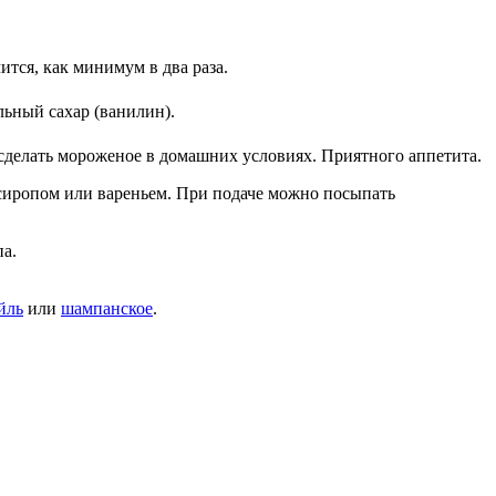
тся, как минимум в два раза.
льный сахар (ванилин).
 сделать мороженое в домашних условиях. Приятного аппетита.
 сиропом или вареньем. При подаче можно посыпать
а.
йль
или
шампанское
.