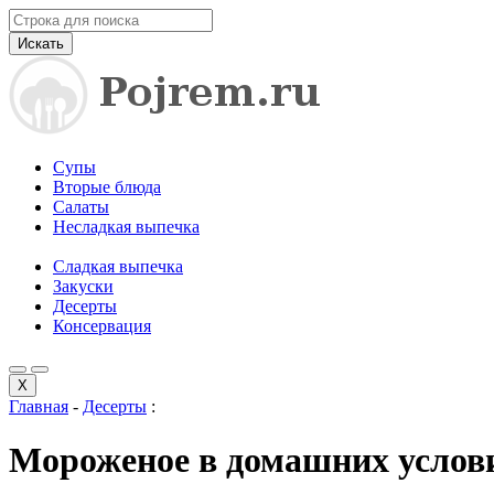
Искать
Супы
Вторые блюда
Салаты
Несладкая выпечка
Сладкая выпечка
Закуски
Десерты
Консервация
X
Главная
-
Десерты
:
Мороженое в домашних услов