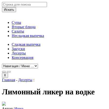
Искать
Супы
Вторые блюда
Салаты
Несладкая выпечка
Сладкая выпечка
Закуски
Десерты
Консервация
X
Главная
-
Десерты
:
Лимонный ликер на водке
Автор:
Нина