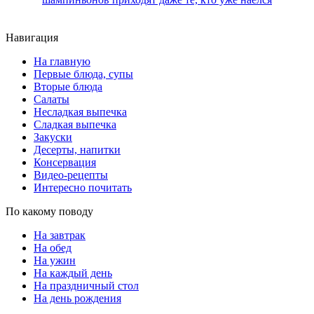
Навигация
На главную
Первые блюда, супы
Вторые блюда
Салаты
Несладкая выпечка
Сладкая выпечка
Закуски
Десерты, напитки
Консервация
Видео-рецепты
Интересно почитать
По какому поводу
На завтрак
На обед
На ужин
На каждый день
На праздничный стол
На день рождения