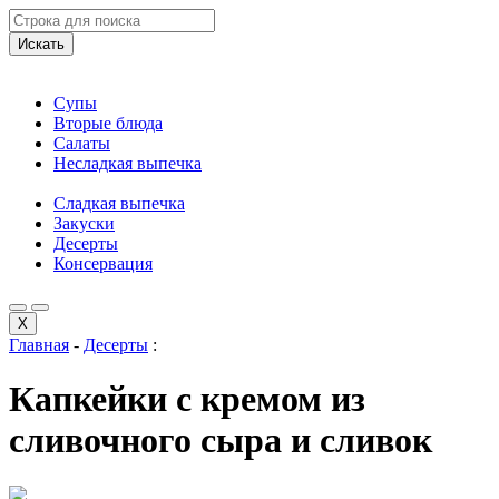
Искать
Супы
Вторые блюда
Салаты
Несладкая выпечка
Сладкая выпечка
Закуски
Десерты
Консервация
X
Главная
-
Десерты
:
Капкейки с кремом из
сливочного сыра и сливок