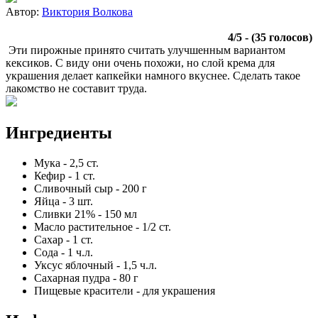
Автор:
Виктория Волкова
4
/
5
- (
35
голосов)
Эти пирожные принято считать улучшенным вариантом
кексиков. С виду они очень похожи, но слой крема для
украшения делает капкейки намного вкуснее. Сделать такое
лакомство не составит труда.
Ингредиенты
Мука
-
2,5
ст.
Кефир
-
1
ст.
Сливочный сыр
-
200
г
Яйца
-
3
шт.
Сливки 21%
-
150
мл
Масло растительное
-
1/2
ст.
Сахар
-
1
ст.
Сода
-
1
ч.л.
Уксус яблочный
-
1,5
ч.л.
Сахарная пудра
-
80
г
Пищевые красители
-
для украшения