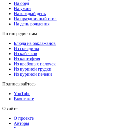
На обед
На ужин
На каждый день
На праздничный стол
На день рождения
По ингредиентам
Блюда из баклажанов
Из говядины
Из кабачков
Из картофеля
Из крабовых палочек
Из куриной грудки
Из куриной печени
Подписывайтесь
YouTube
Вконтакте
О сайте
О проекте
Авторы