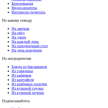
Консервация
Видео-рецепты
Интересно почитать
По какому поводу
На завтрак
На обед
На ужин
На каждый день
На праздничный стол
На день рождения
По ингредиентам
Блюда из баклажанов
Из говядины
Из кабачков
Из картофеля
Из крабовых палочек
Из куриной грудки
Из куриной печени
Подписывайтесь