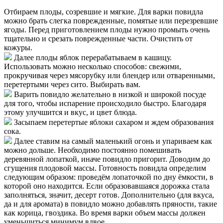
Отбираем плоды, созревшие и мягкие. Для варки повидла
можно брать слегка поврежденные, помятые или перезревшие
ягоды. Перед приготовлением плоды нужно промыть очень
тщательно и срезать поврежденные части. Очистить от
кожуры.
Далее плоды яблок перерабатываем в кашицу.
Использовать можно несколько способов: свежими,
прокручивая через мясорубку или блендер или отваренными,
перетертыми через сито. Выбирать вам.
Варить повидло желательно в низкой и широкой посуде
для того, чтобы испарение происходило быстро. Благодаря
этому улучшится и вкус, и цвет блюда.
Засыпаем перетертые яблоки сахаром и ждем образования
сока.
Далее ставим на самый маленький огонь и упариваем как
можно дольше. Необходимо постоянно помешивать
деревянной лопаткой, иначе повидло пригорит. Доводим до
сгущения плодовой массы. Готовность повидла определим
следующим образом: проведём лопаточкой по дну ёмкости, в
которой оно находится. Если образовавшаяся дорожка стала
заполняться, значит, десерт готов. Дополнительно (для вкуса,
да и для аромата) в повидло можно добавлять пряности, такие
как корица, гвоздика. Во время варки объем массы должен
уменьшиться минимум вдвое.