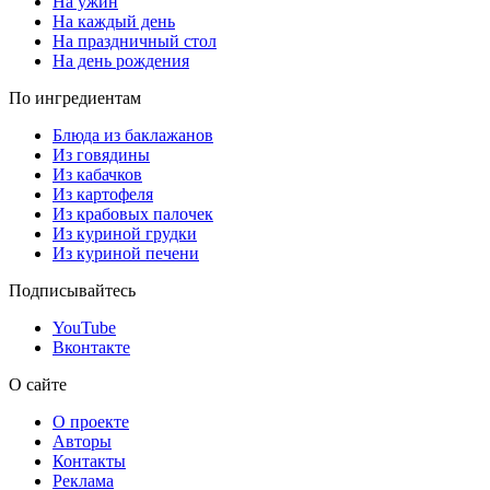
На ужин
На каждый день
На праздничный стол
На день рождения
По ингредиентам
Блюда из баклажанов
Из говядины
Из кабачков
Из картофеля
Из крабовых палочек
Из куриной грудки
Из куриной печени
Подписывайтесь
YouTube
Вконтакте
О сайте
О проекте
Авторы
Контакты
Реклама