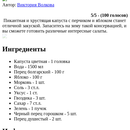
Автор:
Виктория Волкова
5
/
5
- (
100
голосов)
Пикантная и хрустящая капуста с перчиком и яблоком станет
отличной закуской. Запаситесь на зиму такой консервацией, и
вы сможете готовить различные интересные салаты.
Ингредиенты
Капуста цветная
-
1
головка
Вода
-
1500
мл
Перец болгарский
-
100
г
Яблоко
-
100
г
Морковь
-
1
шт.
Соль
-
3
ст.л.
Уксус
-
1
ст.
Гвоздика
-
3
шт.
Сахар
-
7
ст.л.
Зелень
-
1
пучок
Черный перец горошком
-
5
шт.
Перец душистый
-
2
шт.