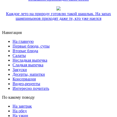
Каждое лето на природу готовлю такой шашлык. На запах
шампиньонов приходят даже те, кто уже наелся
Навигация
На главную
Первые блюда, супы
Вторые блюда
Салаты
Несладкая выпечка
Сладкая выпечка
Закуски
Десерты, напитки
Консервация
Видео-рецепты
Интересно почитать
По какому поводу
На завтрак
На обед
На ужин