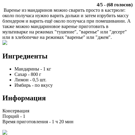
4
/
5
- (
68
голосов)
Варенье из мандаринов можно сварить просто в кастрюле:
около получаса нужно варить дольки и затем изрубить массу
блендером и варить ещё около получаса при помешивании. А
также можно мандариновое варенье приготовить в
мультиварке на режимах "тушение", "варенье" или "десерт"
или в хлебопечке на режимах "варенье" или "джем".
Ингредиенты
Мандарины
-
1
кг
Сахар
-
800
г
Лимон
-
0,5
шт.
Имбирь
-
по вкусу
Информация
Консервация
Порций -
1
Время приготовления -
1 ч 20 мин