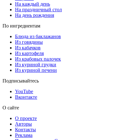
На каждый день
На праздничный стол
На день рождения
По ингредиентам
Блюда из баклажанов
Из говядины
Из кабачков
Из картофеля
Из крабовых палочек
Из куриной грудки
Из куриной печени
Подписывайтесь
YouTube
Вконтакте
О сайте
О проекте
Авторы
Контакты
Реклама