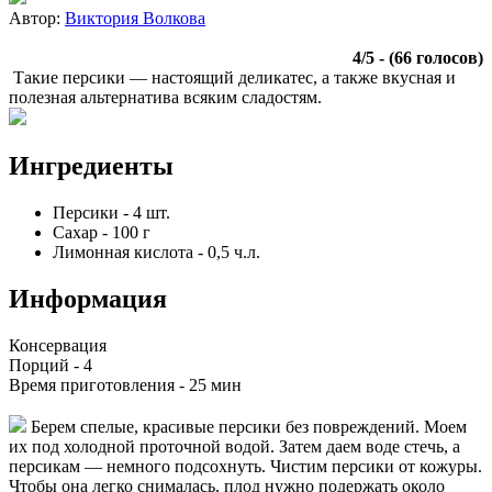
Автор:
Виктория Волкова
4
/
5
- (
66
голосов)
Такие персики — настоящий деликатес, а также вкусная и
полезная альтернатива всяким сладостям.
Ингредиенты
Персики
-
4
шт.
Сахар
-
100
г
Лимонная кислота
-
0,5
ч.л.
Информация
Консервация
Порций -
4
Время приготовления -
25 мин
Берем спелые, красивые персики без повреждений. Моем
их под холодной проточной водой. Затем даем воде стечь, а
персикам — немного подсохнуть. Чистим персики от кожуры.
Чтобы она легко снималась, плод нужно подержать около