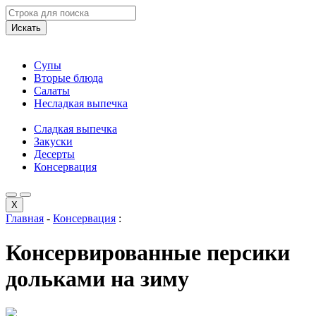
Искать
Супы
Вторые блюда
Салаты
Несладкая выпечка
Сладкая выпечка
Закуски
Десерты
Консервация
X
Главная
-
Консервация
:
Консервированные персики
дольками на зиму