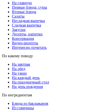
На главную
Первые блюда, супы
Вторые блюда
Салаты
Несладкая выпечка
Сладкая выпечка
Закуски
Десерты, напитки
Консервация
Видео-рецепты
Интересно почитать
По какому поводу
На завтрак
На обед
На ужин
На каждый день
На праздничный стол
На день рождения
По ингредиентам
Блюда из баклажанов
Из говядины