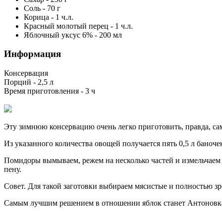
Соль
-
70
г
Корица
-
1
ч.л.
Красный молотый перец
-
1
ч.л.
Яблочный уксус 6%
-
200
мл
Информация
Консервация
Порций -
2,5 л
Время приготовления -
3 ч
Эту зимнюю консервацию очень легко приготовить, правда, сам 
Из указанного количества овощей получается пять 0,5 л баноче
Помидоры вымываем, режем на несколько частей и измельчаем 
пену.
Совет. Для такой заготовки выбираем мясистые и полностью зр
Самым лучшим решением в отношении яблок станет Антоновка