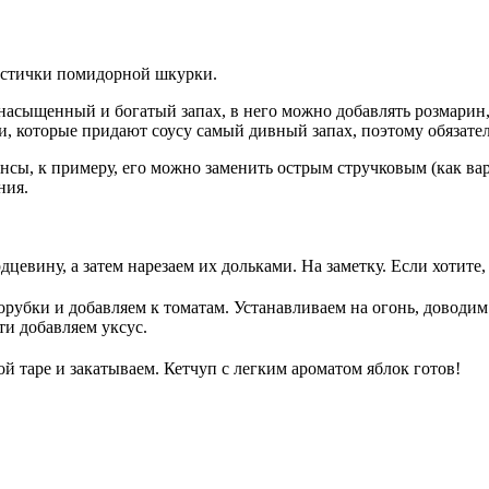
частички помидорной шкурки.
насыщенный и богатый запах, в него можно добавлять розмарин,
ции, которые придают соусу самый дивный запах, поэтому обязат
ы, к примеру, его можно заменить острым стручковым (как вариа
ния.
евину, а затем нарезаем их дольками. На заметку. Если хотите,
бки и добавляем к томатам. Устанавливаем на огонь, доводим 
ти добавляем уксус.
й таре и закатываем. Кетчуп с легким ароматом яблок готов!