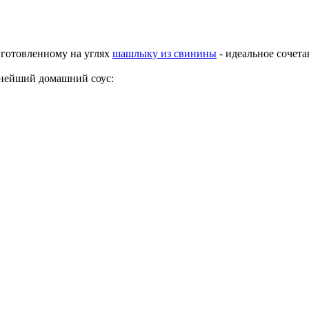
иготовленному на углях
шашлыку из свинины
- идеальное сочета
уснейший домашний соус: