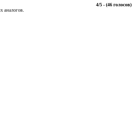
4
/
5
- (
46
голосов)
х аналогов.