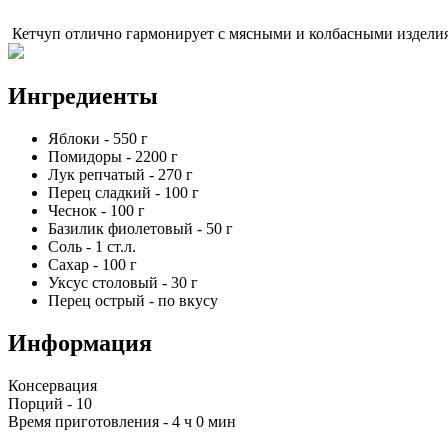
Кетчуп отлично гармонирует с мясными и колбасными изделия
Ингредиенты
Яблоки
-
550
г
Помидоры
-
2200
г
Лук репчатый
-
270
г
Перец сладкий
-
100
г
Чеснок
-
100
г
Базилик фиолетовый
-
50
г
Соль
-
1
ст.л.
Сахар
-
100
г
Уксус столовый
-
30
г
Перец острый
-
по вкусу
Информация
Консервация
Порций -
10
Время приготовления -
4 ч 0 мин