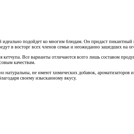
й идеально подойдет ко многим блюдам. Он придаст пикантный в
ведут в восторг всех членов семьи и неожиданно зашедших на ог
я кетчупа. Все варианты отличаются всего лишь составом прод
совым качествам.
о натуральны, не имеют химических добавок, ароматизаторов и т
благодаря своему изысканному вкусу.