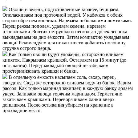
Овощи и зелень, подготовленные заранее, очищаем.
Ополаскиваем под проточной водой. У кабачков с обеих
сторон обрезаем кончики. Нарезаем небольшими ломтиками.
Перец режем пополам, удаляем семена, нарезаем
пластинками. Зонтик петрушки и несколько долек чеснока
выкладываем на дно емкости. Затем компактно укладываем
овощи. Рекомендуем для пикантности добавить половину
стручка острого перца.
Как только овощи будут уложены, осторожно вливаем
кипяток. Накрываем крышкой. Оставляем на 15 минут (до
остывания). Перед закладкой овощей не забываем
простерилизовать крышки и банки.
В отдельную ёмкость насыпаем соль, сахар, перец,
гвоздику. Сюда же осторожно сливаем воду из банок. Варим
рассол. Как только маринад закипает, в каждую банку додаём
уксус. Заливаем овощи горячим маринадом. Герметично
закатываем крышками. Переворачиваем банки вверх
донышком. После остывания убираем на хранение в
прохладное место.