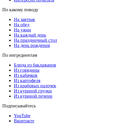
По какому поводу
На завтрак
На обед
На ужин
На каждый день
На праздничный стол
На день рождения
По ингредиентам
Блюда из баклажанов
Из говядины
Из кабачков
Из картофеля
Из крабовых палочек
Из куриной грудки
Из куриной печени
Подписывайтесь
YouTube
Вконтакте