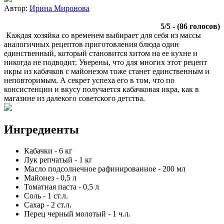
Автор:
Ирина Миронова
5
/
5
- (
86
голосов)
Каждая хозяйка со временем выбирает для себя из массы
аналогичных рецептов приготовления блюда один
единственный, который становится хитом на ее кухне и
никогда не подводит. Уверены, что для многих этот рецепт
икры из кабачков с майонезом тоже станет единственным и
неповторимым. А секрет успеха его в том, что по
консистенции и вкусу получается кабачковая икра, как в
магазине из далекого советского детства.
Ингредиенты
Кабачки
-
6
кг
Лук репчатый
-
1
кг
Масло подсолнечное рафинированное
-
200
мл
Майонез
-
0,5
л
Томатная паста
-
0,5
л
Соль
-
1
ст.л.
Сахар
-
2
ст.л.
Перец черный молотый
-
1
ч.л.