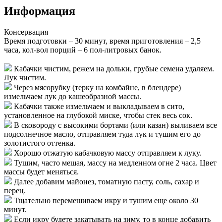
Информация
Консервация
Время подготовки – 30 минут, время приготовления –
2,5
часа
, кол-вол порций –
6 пол-литровых банок
.
Кабачки чистим, режем на дольки, грубые семена удаляем.
Лук чистим.
Через мясорубку (терку на комбайне, в блендере)
измельчаем лук до кашеобразной массы.
Кабачки также измельчаем и выкладываем в сито,
установленное на глубокой миске, чтобы стек весь сок.
В сковороду с высокими бортами (или казан) выливаем все
подсолнечное масло, отправляем туда лук и тушим его до
золотистого оттенка.
Хорошо отжатую кабачковую массу отправляем к луку.
Тушим, часто мешая, массу на медленном огне 2 часа. Цвет
массы будет меняться.
Далее добавим майонез, томатную пасту, соль, сахар и
перец.
Тщательно перемешиваем икру и тушим еще около 30
минут.
Если икру будете закатывать на зиму, то в конце добавить