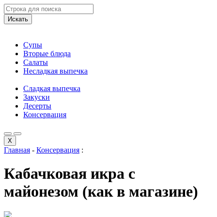
Искать
Супы
Вторые блюда
Салаты
Несладкая выпечка
Сладкая выпечка
Закуски
Десерты
Консервация
X
Главная
-
Консервация
:
Кабачковая икра с
майонезом (как в магазине)