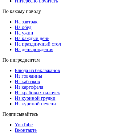
Интересно почитать
По какому поводу
На завтрак
На обед
На ужин
На каждый день
На праздничный стол
На день рождения
По ингредиентам
Блюда из баклажанов
Из говядины
Из кабачков
Из картофеля
Из крабовых палочек
Из куриной грудки
Из куриной печени
Подписывайтесь
YouTube
Вконтакте