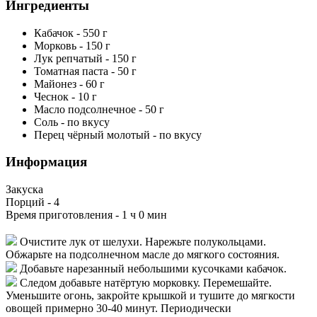
Ингредиенты
Кабачок
-
550
г
Морковь
-
150
г
Лук репчатый
-
150
г
Томатная паста
-
50
г
Майонез
-
60
г
Чеснок
-
10
г
Масло подсолнечное
-
50
г
Соль
-
по вкусу
Перец чёрный молотый
-
по вкусу
Информация
Закуска
Порций -
4
Время приготовления -
1 ч 0 мин
Очистите лук от шелухи. Нарежьте полукольцами.
Обжарьте на подсолнечном масле до мягкого состояния.
Добавьте нарезанный небольшими кусочками кабачок.
Следом добавьте натёртую морковку. Перемешайте.
Уменьшите огонь, закройте крышкой и тушите до мягкости
овощей примерно 30-40 минут. Периодически