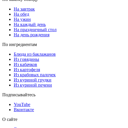
На завтрак
На обед
На ужин
На каждый день
На праздничный стол
На день рождения
По ингредиентам
Блюда из баклажанов
Из говядины
Из кабачков
Из картофеля
Из крабовых палочек
Из куриной грудки
Из куриной печени
Подписывайтесь
YouTube
Вконтакте
О сайте