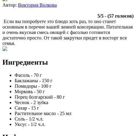
Автор:
Виктория Волкова
5
/
5
- (
57
голосов)
Если вы попробуете это блюдо хоть раз, то оно станет
основным в перечне вашей зимней консервации. Питательная
и очень вкусная смесь овощей с фасолью готовится
достаточно просто. От такой закрутки придет в восторг вся
семья.
Ингредиенты
Фасоль
-
70
г
Баклажаны
-
150
г
Помидоры
-
100
г
Морковь
-
50
г
Перец болгарский
-
80
г
Чеснок
-
2
зубка
Сахар
-
15
г
Растительное масло
-
25
мл
Соль
-
1/2
ч.л.
Уксус
-
1/2
ч.л.