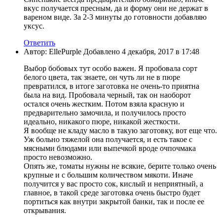
вкус получается пресным, да и форму они не держат в
вареном виде. За 2-3 минуты до готовности добавляю
уксус.
Ответить
Автор: EllePurple Добавлено 4 декабря, 2017 в 17:48
Выбор бобовых тут особо важен. Я пробовала сорт
белого цвета, так знаете, он чуть ли не в пюре
превратился, в итоге заготовка не очень-то приятна
была на вид. Пробовала черный, так он наоборот
остался очень жестким. Потом взяла красную и
предварительно замочила, и получилось просто
идеально, никакого пюре, никакой жесткости.
Я вообще не кладу масло в такую заготовку, вот еще что.
Уж больно тяжелой она получается, и есть такое с
мясными блюдами или выпечкой вроде очпочмака
просто невозможно.
Опять же, томаты нужны не всякие, берите только очень
крупные и с большим количеством мякоти. Иначе
получится у вас просто сок, кислый и неприятный, а
главное, в такой среде заготовка очень быстро будет
портиться как внутри закрытой банки, так и после ее
открывания.