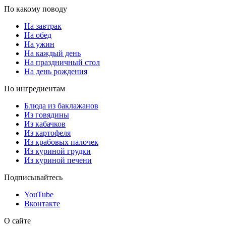
По какому поводу
На завтрак
На обед
На ужин
На каждый день
На праздничный стол
На день рождения
По ингредиентам
Блюда из баклажанов
Из говядины
Из кабачков
Из картофеля
Из крабовых палочек
Из куриной грудки
Из куриной печени
Подписывайтесь
YouTube
Вконтакте
О сайте