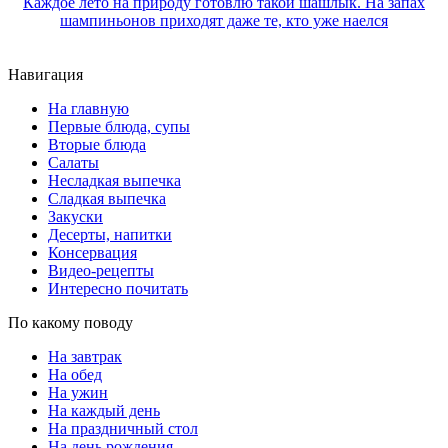
Каждое лето на природу готовлю такой шашлык. На запах
шампиньонов приходят даже те, кто уже наелся
Навигация
На главную
Первые блюда, супы
Вторые блюда
Салаты
Несладкая выпечка
Сладкая выпечка
Закуски
Десерты, напитки
Консервация
Видео-рецепты
Интересно почитать
По какому поводу
На завтрак
На обед
На ужин
На каждый день
На праздничный стол
На день рождения