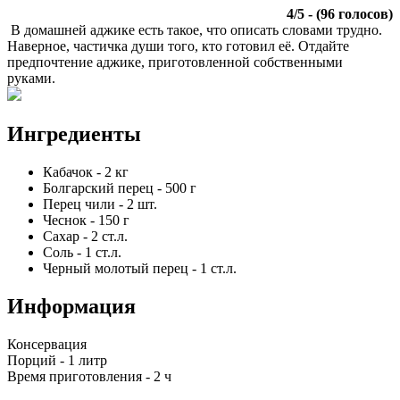
4
/
5
- (
96
голосов)
В домашней аджике есть такое, что описать словами трудно.
Наверное, частичка души того, кто готовил её. Отдайте
предпочтение аджике, приготовленной собственными
руками.
Ингредиенты
Кабачок
-
2
кг
Болгарский перец
-
500
г
Перец чили
-
2
шт.
Чеснок
-
150
г
Сахар
-
2
ст.л.
Соль
-
1
ст.л.
Черный молотый перец
-
1
ст.л.
Информация
Консервация
Порций -
1 литр
Время приготовления -
2 ч