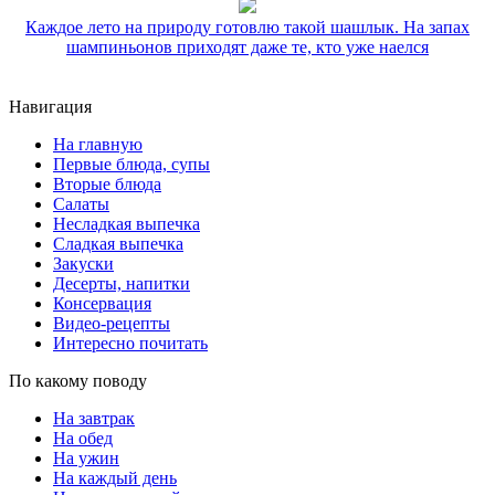
Каждое лето на природу готовлю такой шашлык. На запах
шампиньонов приходят даже те, кто уже наелся
Навигация
На главную
Первые блюда, супы
Вторые блюда
Салаты
Несладкая выпечка
Сладкая выпечка
Закуски
Десерты, напитки
Консервация
Видео-рецепты
Интересно почитать
По какому поводу
На завтрак
На обед
На ужин
На каждый день