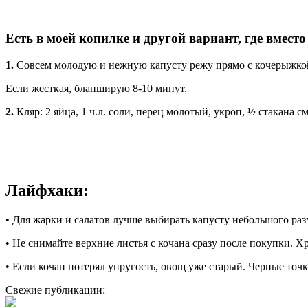
Есть в моей копилке и другой вариант, где вмест
1.
Совсем молодую и нежную капусту режу прямо с кочерыжкой
Если жесткая, бланширую 8-10 минут.
2.
Кляр: 2 яйца, 1 ч.л. соли, перец молотый, укроп, ½ стакана с
Лайфхаки:
• Для жарки и салатов лучше выбирать капусту небольшого ра
• Не снимайте верхние листья с кочана сразу после покупки. Х
• Если кочан потерял упругость, овощ уже старый. Черные точ
Свежие публикации: