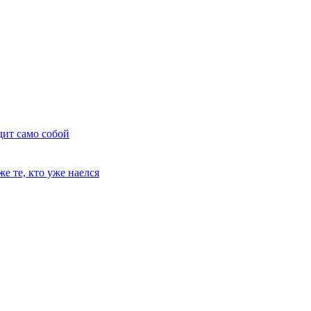
дит само собой
е те, кто уже наелся