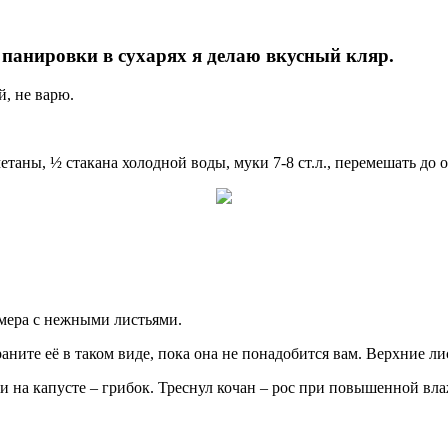
о панировки в сухарях я делаю вкусный кляр.
, не варю.
метаны, ½ стакана холодной воды, муки 7-8 ст.л., перемешать до
змера с нежными листьями.
раните её в таком виде, пока она не понадобится вам. Верхние 
ки на капусте – грибок. Треснул кочан – рос при повышенной вла