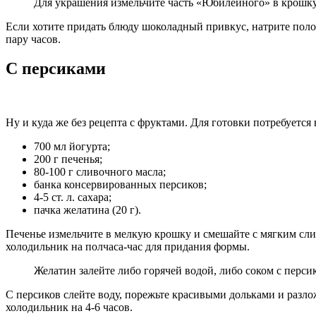
Для украшения измельчите часть «Юбилейного» в крошк
Если хотите придать блюду шоколадный привкус, натрите полов
пару часов.
С персиками
Ну и куда же без рецепта с фруктами. Для готовки потребуется
700 мл йогурта;
200 г печенья;
80-100 г сливочного масла;
банка консервированных персиков;
4-5 ст. л. сахара;
пачка желатина (20 г).
Печенье измельчите в мелкую крошку и смешайте с мягким сли
холодильник на полчаса-час для придания формы.
Желатин залейте либо горячей водой, либо соком с персик
С персиков слейте воду, порежьте красивыми дольками и разлож
холодильник на 4-6 часов.