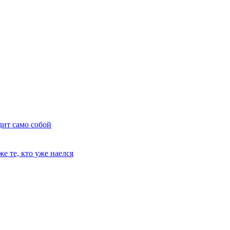
дит само собой
е те, кто уже наелся