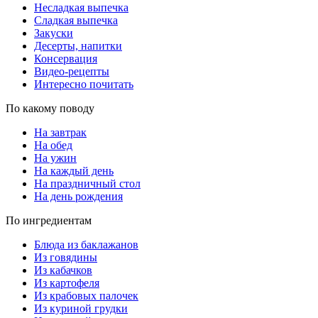
Несладкая выпечка
Сладкая выпечка
Закуски
Десерты, напитки
Консервация
Видео-рецепты
Интересно почитать
По какому поводу
На завтрак
На обед
На ужин
На каждый день
На праздничный стол
На день рождения
По ингредиентам
Блюда из баклажанов
Из говядины
Из кабачков
Из картофеля
Из крабовых палочек
Из куриной грудки