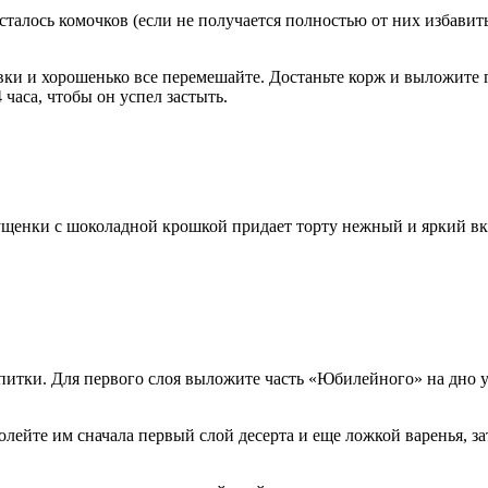
талось комочков (если не получается полностью от них избавитьс
ки и хорошенько все перемешайте. Достаньте корж и выложите г
 часа, чтобы он успел застыть.
гущенки с шоколадной крошкой придает торту нежный и яркий вку
питки. Для первого слоя выложите часть «Юбилейного» на дно уд
лейте им сначала первый слой десерта и еще ложкой варенья, з