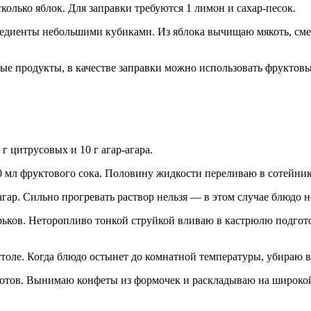
сколько яблок. Для заправки требуются 1 лимон и сахар-песок.
редиенты небольшими кубиками. Из яблока вычищаю мякоть, с
 продукты, в качестве заправки можно использовать фруктовый
 цитрусовых и 10 г агар-агара.
 мл фруктового сока. Половину жидкости переливаю в сотейник
агар. Сильно прогревать раствор нельзя — в этом случае блюдо 
ьков. Неторопливо тонкой струйкой вливаю в кастрюлю подгот
толе. Когда блюдо остынет до комнатной температуры, убираю в
готов. Вынимаю конфеты из формочек и раскладываю на широкой