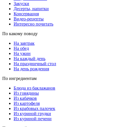
Закуски
Десерты, напитки
Консервация
Видео-рецепты
Интересно почитать
По какому поводу
На завтрак
На обед
На ужин
На каждый день
На праздничный стол
На день рождения
По ингредиентам
Блюда из баклажанов
Из говядины
Из кабачков
Из картофеля
Из крабовых палочек
Из куриной грудки
Из куриной печени