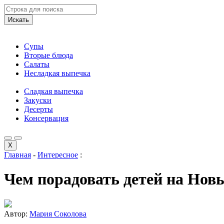
Искать
Супы
Вторые блюда
Салаты
Несладкая выпечка
Сладкая выпечка
Закуски
Десерты
Консервация
X
Главная
-
Интересное
:
Чем порадовать детей на Новы
Автор:
Мария Соколова