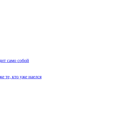
дит само собой
е те, кто уже наелся