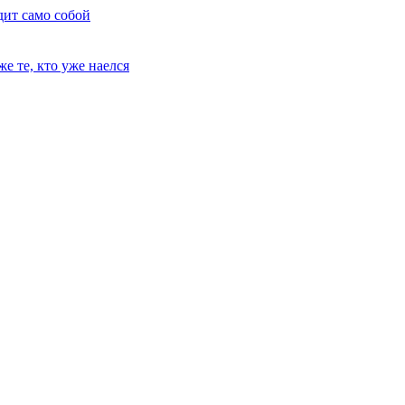
дит само собой
е те, кто уже наелся