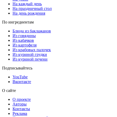
На каждый день
На праздничный стол
На день рождения
По ингредиентам
Блюда из баклажанов
Из говядины
Из кабачков
Из картофеля
Из крабовых палочек
Из куриной грудки
Из куриной печени
Подписывайтесь
YouTube
Вконтакте
О сайте
О проекте
Авторы
Контакты
Реклама