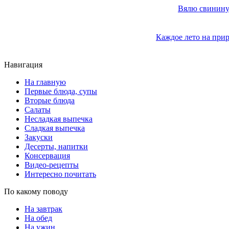
Вялю свинину 
Каждое лето на прир
Навигация
На главную
Первые блюда, супы
Вторые блюда
Салаты
Несладкая выпечка
Сладкая выпечка
Закуски
Десерты, напитки
Консервация
Видео-рецепты
Интересно почитать
По какому поводу
На завтрак
На обед
На ужин