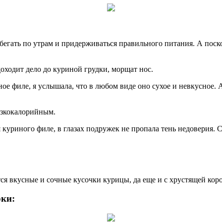
бегать по утрам и придерживаться правильного питания. А поско
доходит дело до куриной грудки, морщат нос.
ое филе, я услышала, что в любом виде оно сухое и невкусное. 
изкокалорийным.
куриного филе, в глазах подружек не пропала тень недоверия. С
тся вкусные и сочные кусочки курицы, да еще и с хрустящей кор
рки: