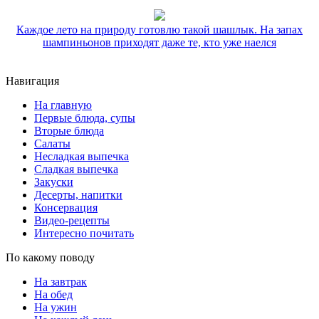
Каждое лето на природу готовлю такой шашлык. На запах
шампиньонов приходят даже те, кто уже наелся
Навигация
На главную
Первые блюда, супы
Вторые блюда
Салаты
Несладкая выпечка
Сладкая выпечка
Закуски
Десерты, напитки
Консервация
Видео-рецепты
Интересно почитать
По какому поводу
На завтрак
На обед
На ужин