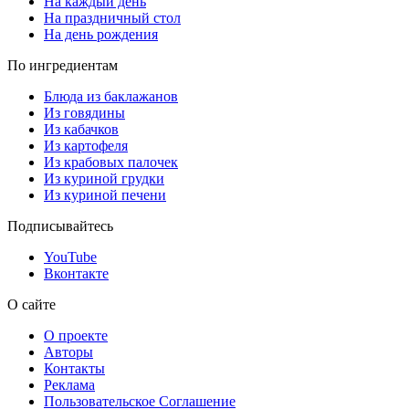
На каждый день
На праздничный стол
На день рождения
По ингредиентам
Блюда из баклажанов
Из говядины
Из кабачков
Из картофеля
Из крабовых палочек
Из куриной грудки
Из куриной печени
Подписывайтесь
YouTube
Вконтакте
О сайте
О проекте
Авторы
Контакты
Реклама
Пользовательское Соглашение