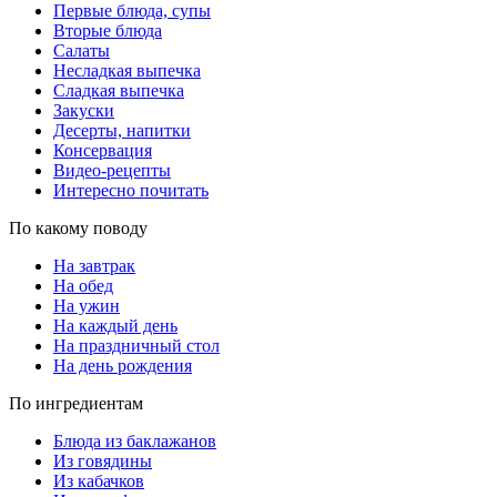
Первые блюда, супы
Вторые блюда
Салаты
Несладкая выпечка
Сладкая выпечка
Закуски
Десерты, напитки
Консервация
Видео-рецепты
Интересно почитать
По какому поводу
На завтрак
На обед
На ужин
На каждый день
На праздничный стол
На день рождения
По ингредиентам
Блюда из баклажанов
Из говядины
Из кабачков