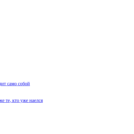
дит само собой
е те, кто уже наелся