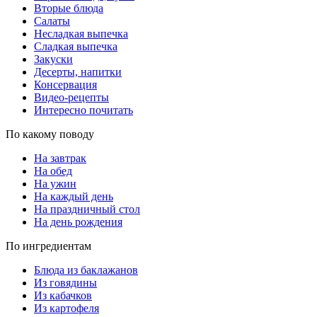
Вторые блюда
Салаты
Несладкая выпечка
Сладкая выпечка
Закуски
Десерты, напитки
Консервация
Видео-рецепты
Интересно почитать
По какому поводу
На завтрак
На обед
На ужин
На каждый день
На праздничный стол
На день рождения
По ингредиентам
Блюда из баклажанов
Из говядины
Из кабачков
Из картофеля