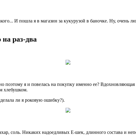
такого... И пошла я в магазин за кукурузой в баночке. Ну, очен
 на раз-два
о поэтому я и повелась на покупку именно ее? Вдохновляющая н
м хлебушком.
сделала ли я роковую ошибку?).
сахар, соль. Никаких надоедливых Е-шек, длинного состава и не