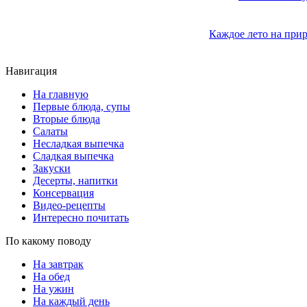
Каждое лето на прир
Навигация
На главную
Первые блюда, супы
Вторые блюда
Салаты
Несладкая выпечка
Сладкая выпечка
Закуски
Десерты, напитки
Консервация
Видео-рецепты
Интересно почитать
По какому поводу
На завтрак
На обед
На ужин
На каждый день