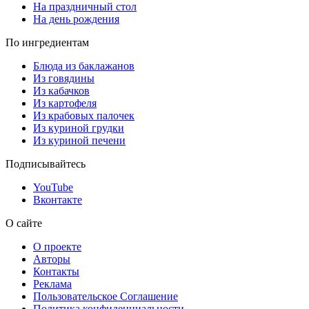
На праздничный стол
На день рождения
По ингредиентам
Блюда из баклажанов
Из говядины
Из кабачков
Из картофеля
Из крабовых палочек
Из куриной грудки
Из куриной печени
Подписывайтесь
YouTube
Вконтакте
О сайте
О проекте
Авторы
Контакты
Реклама
Пользовательское Соглашение
Политика конфиденциальности