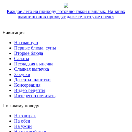
Каждое лето на природу готовлю такой шашлык. На запах
шампиньонов приходят даже те, кто уже наелся
Навигация
На главную
Первые блюда, супы
Вторые блюда
Салаты
Несладкая выпечка
Сладкая выпечка
Закуски
Десерты, напитки
Консервация
Видео-рецепты
Интересно почитать
По какому поводу
На завтрак
На обед
На ужин
На каждый день