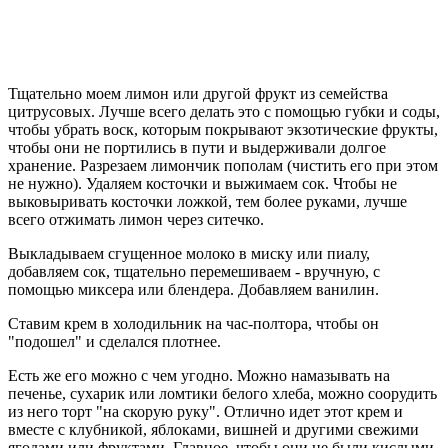
Тщательно моем лимон или другой фрукт из семейства
цитрусовых. Лучше всего делать это с помощью губки и соды,
чтобы убрать воск, которым покрывают экзотические фрукты,
чтобы они не портились в пути и выдерживали долгое
хранение. Разрезаем лимончик пополам (чистить его при этом
не нужно). Удаляем косточки и выжимаем сок. Чтобы не
выковыривать косточки ложкой, тем более руками, лучше
всего отжимать лимон через ситечко.
Выкладываем сгущенное молоко в миску или пиалу,
добавляем сок, тщательно перемешиваем - вручную, с
помощью миксера или блендера. Добавляем ванилин.
Ставим крем в холодильник на час-полтора, чтобы он
"подошел" и сделался плотнее.
Есть же его можно с чем угодно. Можно намазывать на
печенье, сухарик или ломтики белого хлеба, можно соорудить
из него торт "на скорую руку". Отлично идет этот крем и
вместе с клубникой, яблоками, вишней и другими свежими
ягодами или фруктами. Главное, чтобы они не были кислыми.