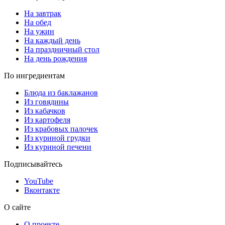
На завтрак
На обед
На ужин
На каждый день
На праздничный стол
На день рождения
По ингредиентам
Блюда из баклажанов
Из говядины
Из кабачков
Из картофеля
Из крабовых палочек
Из куриной грудки
Из куриной печени
Подписывайтесь
YouTube
Вконтакте
О сайте
О проекте