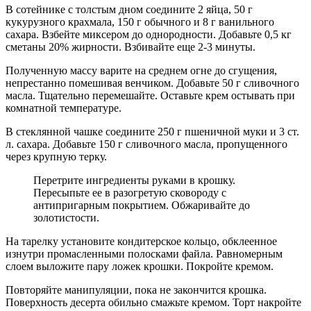
В сотейнике с толстым дном соедините 2 яйца, 50 г
кукурузного крахмала, 150 г обычного и 8 г ванильного
сахара. Взбейте миксером до однородности. Добавьте 0,5 кг
сметаны 20% жирности. Взбивайте еще 2-3 минуты.
Полученную массу варите на среднем огне до сгущения,
непрестанно помешивая венчиком. Добавьте 50 г сливочного
масла. Тщательно перемешайте. Оставьте крем остывать при
комнатной температуре.
В стеклянной чашке соедините 250 г пшеничной муки и 3 ст.
л. сахара. Добавьте 150 г сливочного масла, пропущенного
через крупную терку.
Перетрите ингредиенты руками в крошку.
Пересыпьте ее в разогретую сковороду с
антипригарным покрытием. Обжаривайте до
золотистости.
На тарелку установите кондитерское кольцо, обклеенное
изнутри промасленными полосками файла. Равномерным
слоем выложите пару ложек крошки. Покройте кремом.
Повторяйте манипуляции, пока не закончится крошка.
Поверхность десерта обильно смажьте кремом. Торт накройте