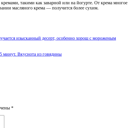
емами, такими как заварной или на йогурте. От крема многое з
вании масляного крема — получится более сухим.
олучается изысканный десерт, особенно хорош с мороженым
 5 минут. Вкуснота из говядины
ечены
*