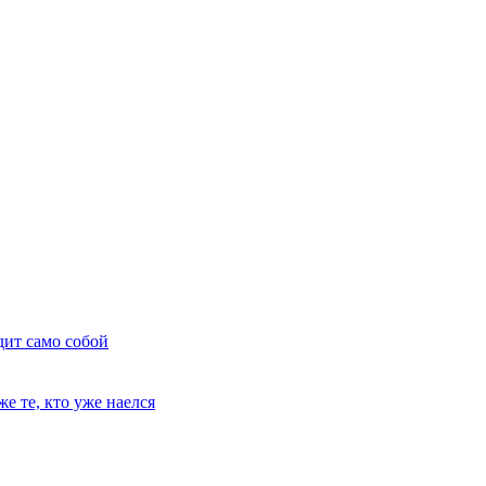
дит само собой
е те, кто уже наелся