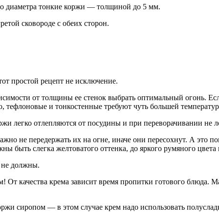
ого диаметра тонкие коржи — толщиной до 5 мм.
ретой сковороде с обеих сторон.
тот простой рецепт не исключение.
висимости от толщины ее стенок выбрать оптимальный огонь. Ес
о, тефлоновые и тонкостенные требуют чуть большей температур
ржи легко отлепляются от посудины и при переворачивании не л
ажно не передержать их на огне, иначе они пересохнут. А это 
ы быть слегка желтоватого оттенка, до яркого румяного цвета 
 не должны.
м! От качества крема зависит время пропитки готового блюда. 
ржи сиропом — в этом случае крем надо использовать полуслад