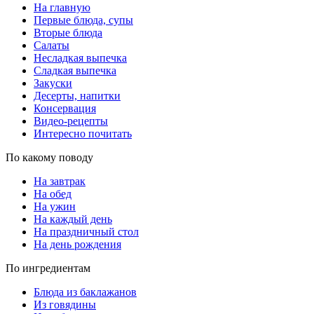
На главную
Первые блюда, супы
Вторые блюда
Салаты
Несладкая выпечка
Сладкая выпечка
Закуски
Десерты, напитки
Консервация
Видео-рецепты
Интересно почитать
По какому поводу
На завтрак
На обед
На ужин
На каждый день
На праздничный стол
На день рождения
По ингредиентам
Блюда из баклажанов
Из говядины